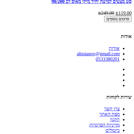
סט מצעים למיטה יחיד מיקי מאוס לב 90/200
סט
00
₪249.00
₪119.00
פרטים נוספים
אודות
אודות
alissianov@gmail.com
0533380201
שירות לקוחות
צרו קשר
מפת האתר
תקנון
מדיניות הפרטיות
ביטולים