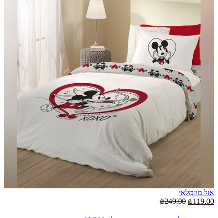
אזל מהמלאי
אז
00
₪249.00
₪119.00