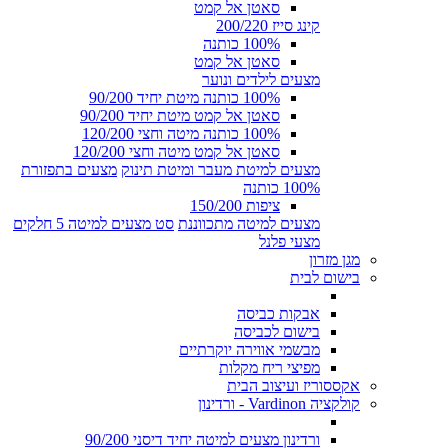
סאטן אל קמט
קינג סייז 200/220
100% כותנה
סאטן אל קמט
מצעים לילדים ונוער
100% כותנה מיטת יחיד 90/200
סאטן אל קמט מיטת יחיד 90/200
100% כותנה מיטה וחצי 120/200
סאטן אל קמט מיטה וחצי 120/200
מצעים למיטת מעבר ומיטת תינוק
מצעים בתפזורת
100% כותנה
ציפות 150/200
מצעים למיטה מתכווננת
סט מצעים למיטה 5 חלקים
מצעי פלנל
מגן מזרון
בישום לבית
אבקות כביסה
בישום לכביסה
מבשמי אווירה יוקרתיים
מפיצי ריח מקלות
אקססוריז ועיצוב הבית
קולקציה Vardinon - ורדינון
ורדינון מצעים למיטה יחיד דיסני 90/200