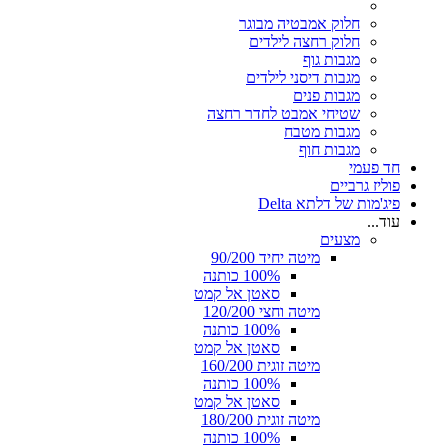
חלוק אמבטיה מבוגר
חלוק רחצה לילדים
מגבות גוף
מגבות דיסני לילדים
מגבות פנים
שטיחי אמבט לחדר רחצה
מגבות מטבח
מגבות חוף
חד פעמי
פוליז גרביים
פיג'מות של דלתא Delta
עוד...
מצעים
מיטה יחיד 90/200
100% כותנה
סאטן אל קמט
מיטה וחצי 120/200
100% כותנה
סאטן אל קמט
מיטה זוגית 160/200
100% כותנה
סאטן אל קמט
מיטה זוגית 180/200
100% כותנה