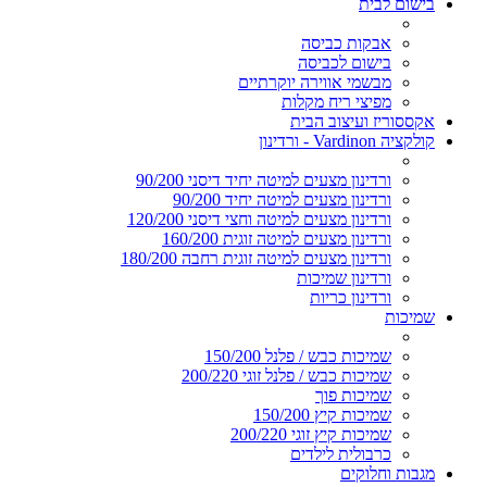
בישום לבית
אבקות כביסה
בישום לכביסה
מבשמי אווירה יוקרתיים
מפיצי ריח מקלות
אקססוריז ועיצוב הבית
קולקציה Vardinon - ורדינון
ורדינון מצעים למיטה יחיד דיסני 90/200
ורדינון מצעים למיטה יחיד 90/200
ורדינון מצעים למיטה וחצי דיסני 120/200
ורדינון מצעים למיטה זוגית 160/200
ורדינון מצעים למיטה זוגית רחבה 180/200
ורדינון שמיכות
ורדינון כריות
שמיכות
שמיכות כבש / פלנל 150/200
שמיכות כבש / פלנל זוגי 200/220
שמיכות פוך
שמיכות קיץ 150/200
שמיכות קיץ זוגי 200/220
כרבולית לילדים
מגבות וחלוקים