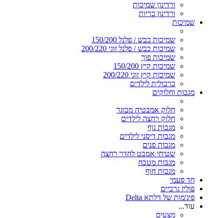
ורדינון שמיכות
ורדינון כריות
שמיכות
שמיכות כבש / פלנל 150/200
שמיכות כבש / פלנל זוגי 200/220
שמיכות פוך
שמיכות קיץ 150/200
שמיכות קיץ זוגי 200/220
כרבולית לילדים
מגבות וחלוקים
חלוק אמבטיה מבוגר
חלוק רחצה לילדים
מגבות גוף
מגבות דיסני לילדים
מגבות פנים
שטיחי אמבט לחדר רחצה
מגבות מטבח
מגבות חוף
חד פעמי
פוליז גרביים
פיג'מות של דלתא Delta
עוד...
מצעים