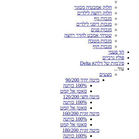
חלוק אמבטיה מבוגר
חלוק רחצה לילדים
מגבות גוף
מגבות דיסני לילדים
מגבות פנים
שטיחי אמבט לחדר רחצה
מגבות מטבח
מגבות חוף
חד פעמי
פוליז גרביים
פיג'מות של דלתא Delta
עוד...
מצעים
מיטה יחיד 90/200
100% כותנה
סאטן אל קמט
מיטה וחצי 120/200
100% כותנה
סאטן אל קמט
מיטה זוגית 160/200
100% כותנה
סאטן אל קמט
מיטה זוגית 180/200
100% כותנה