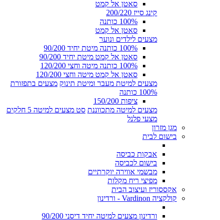
סאטן אל קמט
קינג סייז 200/220
100% כותנה
סאטן אל קמט
מצעים לילדים ונוער
100% כותנה מיטת יחיד 90/200
סאטן אל קמט מיטת יחיד 90/200
100% כותנה מיטה וחצי 120/200
סאטן אל קמט מיטה וחצי 120/200
מצעים למיטת מעבר ומיטת תינוק
מצעים בתפזורת
100% כותנה
ציפות 150/200
מצעים למיטה מתכווננת
סט מצעים למיטה 5 חלקים
מצעי פלנל
מגן מזרון
בישום לבית
אבקות כביסה
בישום לכביסה
מבשמי אווירה יוקרתיים
מפיצי ריח מקלות
אקססוריז ועיצוב הבית
קולקציה Vardinon - ורדינון
ורדינון מצעים למיטה יחיד דיסני 90/200