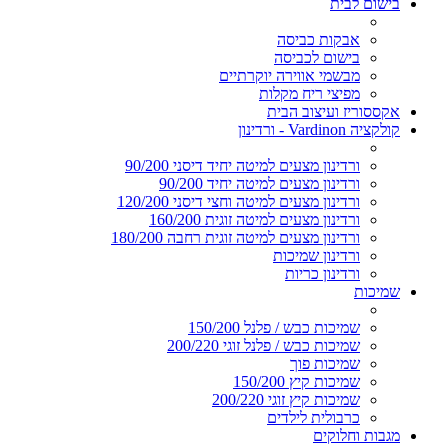
בישום לבית
אבקות כביסה
בישום לכביסה
מבשמי אווירה יוקרתיים
מפיצי ריח מקלות
אקססוריז ועיצוב הבית
קולקציה Vardinon - ורדינון
ורדינון מצעים למיטה יחיד דיסני 90/200
ורדינון מצעים למיטה יחיד 90/200
ורדינון מצעים למיטה וחצי דיסני 120/200
ורדינון מצעים למיטה זוגית 160/200
ורדינון מצעים למיטה זוגית רחבה 180/200
ורדינון שמיכות
ורדינון כריות
שמיכות
שמיכות כבש / פלנל 150/200
שמיכות כבש / פלנל זוגי 200/220
שמיכות פוך
שמיכות קיץ 150/200
שמיכות קיץ זוגי 200/220
כרבולית לילדים
מגבות וחלוקים