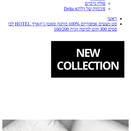
פוליז גרביים
פיג'מות של דלתא Delta
ראשי
סט מצעים אמפוריום 100% כותנה סאטן ג’קארד HOTEL לבן
פסים 300 חוט למיטה זוגית 160/200