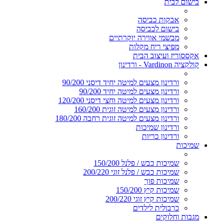
בישום לבית
אבקות כביסה
בישום לכביסה
מבשמי אווירה יוקרתיים
מפיצי ריח מקלות
אקססוריז ועיצוב הבית
קולקציה Vardinon - ורדינון
ורדינון מצעים למיטה יחיד דיסני 90/200
ורדינון מצעים למיטה יחיד 90/200
ורדינון מצעים למיטה וחצי דיסני 120/200
ורדינון מצעים למיטה זוגית 160/200
ורדינון מצעים למיטה זוגית רחבה 180/200
ורדינון שמיכות
ורדינון כריות
שמיכות
שמיכות כבש / פלנל 150/200
שמיכות כבש / פלנל זוגי 200/220
שמיכות פוך
שמיכות קיץ 150/200
שמיכות קיץ זוגי 200/220
כרבולית לילדים
מגבות וחלוקים