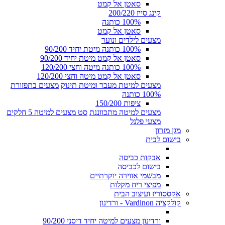
סאטן אל קמט
קינג סייז 200/220
100% כותנה
סאטן אל קמט
מצעים לילדים ונוער
100% כותנה מיטת יחיד 90/200
סאטן אל קמט מיטת יחיד 90/200
100% כותנה מיטה וחצי 120/200
סאטן אל קמט מיטה וחצי 120/200
מצעים למיטת מעבר ומיטת תינוק
מצעים בתפזורת
100% כותנה
ציפות 150/200
מצעים למיטה מתכווננת
סט מצעים למיטה 5 חלקים
מצעי פלנל
מגן מזרון
בישום לבית
אבקות כביסה
בישום לכביסה
מבשמי אווירה יוקרתיים
מפיצי ריח מקלות
אקססוריז ועיצוב הבית
קולקציה Vardinon - ורדינון
ורדינון מצעים למיטה יחיד דיסני 90/200