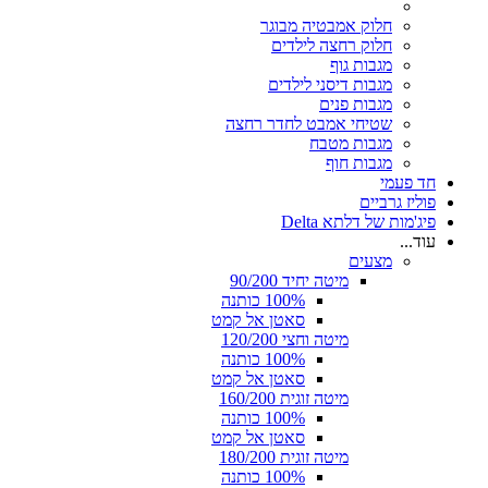
חלוק אמבטיה מבוגר
חלוק רחצה לילדים
מגבות גוף
מגבות דיסני לילדים
מגבות פנים
שטיחי אמבט לחדר רחצה
מגבות מטבח
מגבות חוף
חד פעמי
פוליז גרביים
פיג'מות של דלתא Delta
עוד...
מצעים
מיטה יחיד 90/200
100% כותנה
סאטן אל קמט
מיטה וחצי 120/200
100% כותנה
סאטן אל קמט
מיטה זוגית 160/200
100% כותנה
סאטן אל קמט
מיטה זוגית 180/200
100% כותנה