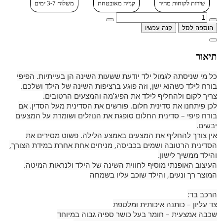
שירות לקוחות מהיר
קנייה מאובטחת
משלוח 3-7 ימים
הוספה לסל
קנה עכשיו
תיאור
כל מי שניסתה לגמול ילד יודעת ששעות השינה הן בעייתיות. הפיפי
בורח לילד כשהוא ישן, וזה פוגע ברציפות השינה של הילד ושלכם.
צריך לקום ולהחליף לילד את הפיג’מה והמצעים הרטובים.
לכן פיתחנו את סדינית חלום. פורשים את הסדינית מעל הסדין. אם
בורח פיפי – סדינית החלום סופגת את הנוזלים ושומרת על המצעים
יבשים.
אין צורך להחליף את המצעים באמצע הלילה. פשוט מסירים את
הסדינית הרטובה ושמים בכביסה, מניחים אחת אחרת במידת הצורך,
והילד ממשיך לישון.
העיצוב האופנתי מוסיף לחווית השינה של הילד ולנראות המיטה.
המוצר רך ונעים, והילד שוכב עליו בשמחה
הרכב בד:
צד עליון – כותנה איכותית ומלטפת
שכבה אמצעית – חומר בעל כושר ספיה גבוה במיוחד