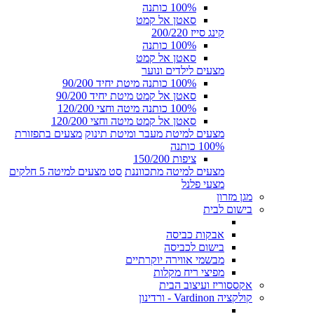
100% כותנה
סאטן אל קמט
קינג סייז 200/220
100% כותנה
סאטן אל קמט
מצעים לילדים ונוער
100% כותנה מיטת יחיד 90/200
סאטן אל קמט מיטת יחיד 90/200
100% כותנה מיטה וחצי 120/200
סאטן אל קמט מיטה וחצי 120/200
מצעים למיטת מעבר ומיטת תינוק
מצעים בתפזורת
100% כותנה
ציפות 150/200
מצעים למיטה מתכווננת
סט מצעים למיטה 5 חלקים
מצעי פלנל
מגן מזרון
בישום לבית
אבקות כביסה
בישום לכביסה
מבשמי אווירה יוקרתיים
מפיצי ריח מקלות
אקססוריז ועיצוב הבית
קולקציה Vardinon - ורדינון