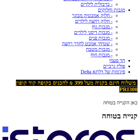
- כרבולית לילדים
מגבות וחלוקים
- חלוק אמבטיה מבוגר
- חלוק רחצה לילדים
- מגבות גוף
- מגבות דיסני לילדים
- מגבות פנים
- שטיחי אמבט לחדר רחצה
- מגבות מטבח
- מגבות חוף
חד פעמי
פוליז גרביים
פיג'מות של דלתא Delta
משלוח חינם בקניה מעל 399
₪ להכניס בקופה קוד קופון
PRI300
כאן הקנייה בטוחה
קנייה בטוחה