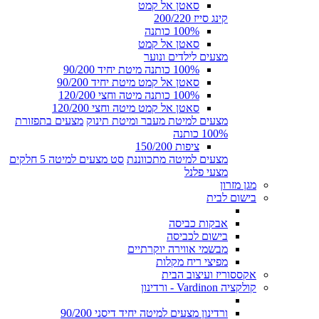
סאטן אל קמט
קינג סייז 200/220
100% כותנה
סאטן אל קמט
מצעים לילדים ונוער
100% כותנה מיטת יחיד 90/200
סאטן אל קמט מיטת יחיד 90/200
100% כותנה מיטה וחצי 120/200
סאטן אל קמט מיטה וחצי 120/200
מצעים למיטת מעבר ומיטת תינוק
מצעים בתפזורת
100% כותנה
ציפות 150/200
מצעים למיטה מתכווננת
סט מצעים למיטה 5 חלקים
מצעי פלנל
מגן מזרון
בישום לבית
אבקות כביסה
בישום לכביסה
מבשמי אווירה יוקרתיים
מפיצי ריח מקלות
אקססוריז ועיצוב הבית
קולקציה Vardinon - ורדינון
ורדינון מצעים למיטה יחיד דיסני 90/200