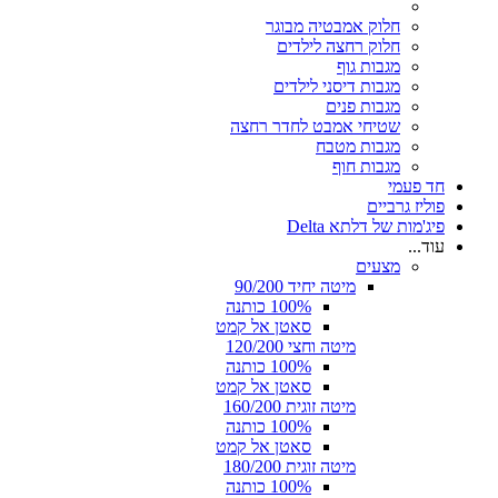
חלוק אמבטיה מבוגר
חלוק רחצה לילדים
מגבות גוף
מגבות דיסני לילדים
מגבות פנים
שטיחי אמבט לחדר רחצה
מגבות מטבח
מגבות חוף
חד פעמי
פוליז גרביים
פיג'מות של דלתא Delta
עוד...
מצעים
מיטה יחיד 90/200
100% כותנה
סאטן אל קמט
מיטה וחצי 120/200
100% כותנה
סאטן אל קמט
מיטה זוגית 160/200
100% כותנה
סאטן אל קמט
מיטה זוגית 180/200
100% כותנה