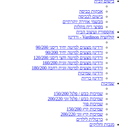
בישום לבית
אבקות כביסה
בישום לכביסה
מבשמי אווירה יוקרתיים
מפיצי ריח מקלות
אקססוריז ועיצוב הבית
קולקציה Vardinon - ורדינון
ורדינון מצעים למיטה יחיד דיסני 90/200
ורדינון מצעים למיטה יחיד 90/200
ורדינון מצעים למיטה וחצי דיסני 120/200
ורדינון מצעים למיטה זוגית 160/200
ורדינון מצעים למיטה זוגית רחבה 180/200
ורדינון שמיכות
ורדינון כריות
שמיכות
שמיכות כבש / פלנל 150/200
שמיכות כבש / פלנל זוגי 200/220
שמיכות פוך
שמיכות קיץ 150/200
שמיכות קיץ זוגי 200/220
כרבולית לילדים
מגבות וחלוקים