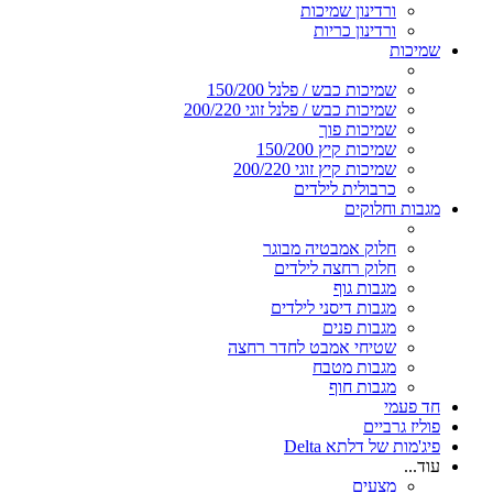
ורדינון שמיכות
ורדינון כריות
שמיכות
שמיכות כבש / פלנל 150/200
שמיכות כבש / פלנל זוגי 200/220
שמיכות פוך
שמיכות קיץ 150/200
שמיכות קיץ זוגי 200/220
כרבולית לילדים
מגבות וחלוקים
חלוק אמבטיה מבוגר
חלוק רחצה לילדים
מגבות גוף
מגבות דיסני לילדים
מגבות פנים
שטיחי אמבט לחדר רחצה
מגבות מטבח
מגבות חוף
חד פעמי
פוליז גרביים
פיג'מות של דלתא Delta
עוד...
מצעים