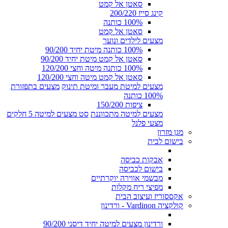
סאטן אל קמט
קינג סייז 200/220
100% כותנה
סאטן אל קמט
מצעים לילדים ונוער
100% כותנה מיטת יחיד 90/200
סאטן אל קמט מיטת יחיד 90/200
100% כותנה מיטה וחצי 120/200
סאטן אל קמט מיטה וחצי 120/200
מצעים למיטת מעבר ומיטת תינוק
מצעים בתפזורת
100% כותנה
ציפות 150/200
מצעים למיטה מתכווננת
סט מצעים למיטה 5 חלקים
מצעי פלנל
מגן מזרון
בישום לבית
אבקות כביסה
בישום לכביסה
מבשמי אווירה יוקרתיים
מפיצי ריח מקלות
אקססוריז ועיצוב הבית
קולקציה Vardinon - ורדינון
ורדינון מצעים למיטה יחיד דיסני 90/200