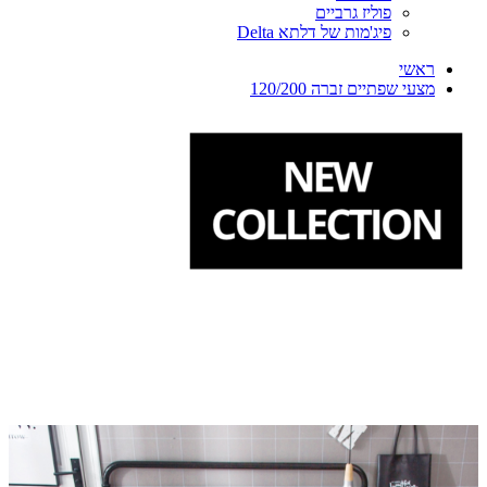
פוליז גרביים
פיג'מות של דלתא Delta
ראשי
מצעי שפתיים זברה 120/200