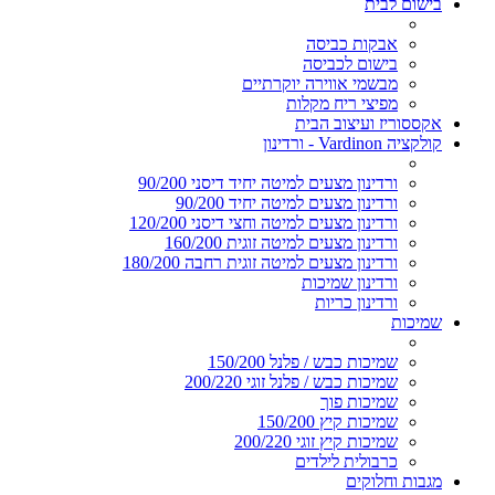
בישום לבית
אבקות כביסה
בישום לכביסה
מבשמי אווירה יוקרתיים
מפיצי ריח מקלות
אקססוריז ועיצוב הבית
קולקציה Vardinon - ורדינון
ורדינון מצעים למיטה יחיד דיסני 90/200
ורדינון מצעים למיטה יחיד 90/200
ורדינון מצעים למיטה וחצי דיסני 120/200
ורדינון מצעים למיטה זוגית 160/200
ורדינון מצעים למיטה זוגית רחבה 180/200
ורדינון שמיכות
ורדינון כריות
שמיכות
שמיכות כבש / פלנל 150/200
שמיכות כבש / פלנל זוגי 200/220
שמיכות פוך
שמיכות קיץ 150/200
שמיכות קיץ זוגי 200/220
כרבולית לילדים
מגבות וחלוקים