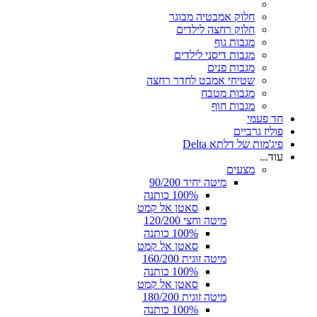
חלוק אמבטיה מבוגר
חלוק רחצה לילדים
מגבות גוף
מגבות דיסני לילדים
מגבות פנים
שטיחי אמבט לחדר רחצה
מגבות מטבח
מגבות חוף
חד פעמי
פוליז גרביים
פיג'מות של דלתא Delta
עוד...
מצעים
מיטה יחיד 90/200
100% כותנה
סאטן אל קמט
מיטה וחצי 120/200
100% כותנה
סאטן אל קמט
מיטה זוגית 160/200
100% כותנה
סאטן אל קמט
מיטה זוגית 180/200
100% כותנה