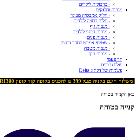
- כרבולית לילדים
מגבות וחלוקים
- חלוק אמבטיה מבוגר
- חלוק רחצה לילדים
- מגבות גוף
- מגבות דיסני לילדים
- מגבות פנים
- שטיחי אמבט לחדר רחצה
- מגבות מטבח
- מגבות חוף
חד פעמי
פוליז גרביים
פיג'מות של דלתא Delta
משלוח חינם בקניה מעל 399
₪ להכניס בקופה קוד קופון
RI300
כאן הקנייה בטוחה
קנייה בטוחה