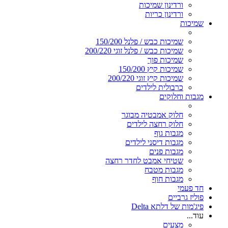
ורדינון שמיכות
ורדינון כריות
שמיכות
שמיכות כבש / פלנל 150/200
שמיכות כבש / פלנל זוגי 200/220
שמיכות פוך
שמיכות קיץ 150/200
שמיכות קיץ זוגי 200/220
כרבולית לילדים
מגבות וחלוקים
חלוק אמבטיה מבוגר
חלוק רחצה לילדים
מגבות גוף
מגבות דיסני לילדים
מגבות פנים
שטיחי אמבט לחדר רחצה
מגבות מטבח
מגבות חוף
חד פעמי
פוליז גרביים
פיג'מות של דלתא Delta
עוד...
מצעים