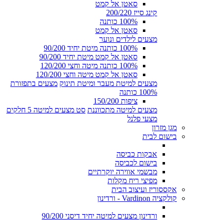
סאטן אל קמט
קינג סייז 200/220
100% כותנה
סאטן אל קמט
מצעים לילדים ונוער
100% כותנה מיטת יחיד 90/200
סאטן אל קמט מיטת יחיד 90/200
100% כותנה מיטה וחצי 120/200
סאטן אל קמט מיטה וחצי 120/200
מצעים למיטת מעבר ומיטת תינוק
מצעים בתפזורת
100% כותנה
ציפות 150/200
מצעים למיטה מתכווננת
סט מצעים למיטה 5 חלקים
מצעי פלנל
מגן מזרון
בישום לבית
אבקות כביסה
בישום לכביסה
מבשמי אווירה יוקרתיים
מפיצי ריח מקלות
אקססוריז ועיצוב הבית
קולקציה Vardinon - ורדינון
ורדינון מצעים למיטה יחיד דיסני 90/200