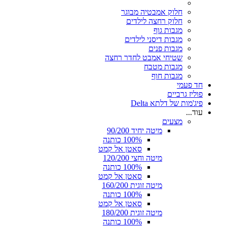
חלוק אמבטיה מבוגר
חלוק רחצה לילדים
מגבות גוף
מגבות דיסני לילדים
מגבות פנים
שטיחי אמבט לחדר רחצה
מגבות מטבח
מגבות חוף
חד פעמי
פוליז גרביים
פיג'מות של דלתא Delta
עוד...
מצעים
מיטה יחיד 90/200
100% כותנה
סאטן אל קמט
מיטה וחצי 120/200
100% כותנה
סאטן אל קמט
מיטה זוגית 160/200
100% כותנה
סאטן אל קמט
מיטה זוגית 180/200
100% כותנה