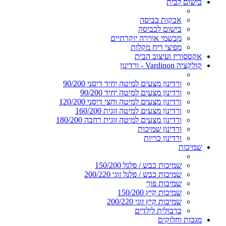
בישום לבית
אבקות כביסה
בישום לכביסה
מבשמי אווירה יוקרתיים
מפיצי ריח מקלות
אקססוריז ועיצוב הבית
קולקציה Vardinon - ורדינון
ורדינון מצעים למיטה יחיד דיסני 90/200
ורדינון מצעים למיטה יחיד 90/200
ורדינון מצעים למיטה וחצי דיסני 120/200
ורדינון מצעים למיטה זוגית 160/200
ורדינון מצעים למיטה זוגית רחבה 180/200
ורדינון שמיכות
ורדינון כריות
שמיכות
שמיכות כבש / פלנל 150/200
שמיכות כבש / פלנל זוגי 200/220
שמיכות פוך
שמיכות קיץ 150/200
שמיכות קיץ זוגי 200/220
כרבולית לילדים
מגבות וחלוקים