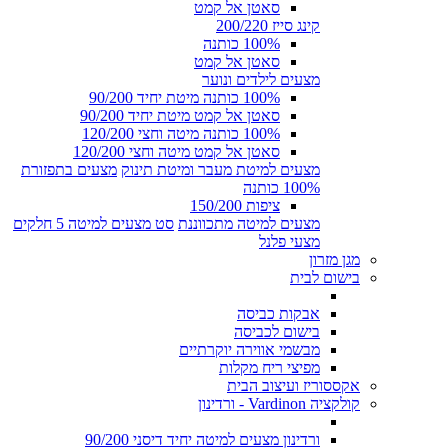
סאטן אל קמט
קינג סייז 200/220
100% כותנה
סאטן אל קמט
מצעים לילדים ונוער
100% כותנה מיטת יחיד 90/200
סאטן אל קמט מיטת יחיד 90/200
100% כותנה מיטה וחצי 120/200
סאטן אל קמט מיטה וחצי 120/200
מצעים למיטת מעבר ומיטת תינוק
מצעים בתפזורת
100% כותנה
ציפות 150/200
מצעים למיטה מתכווננת
סט מצעים למיטה 5 חלקים
מצעי פלנל
מגן מזרון
בישום לבית
אבקות כביסה
בישום לכביסה
מבשמי אווירה יוקרתיים
מפיצי ריח מקלות
אקססוריז ועיצוב הבית
קולקציה Vardinon - ורדינון
ורדינון מצעים למיטה יחיד דיסני 90/200