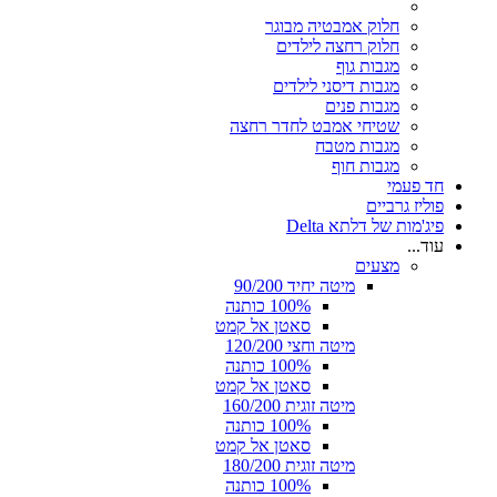
חלוק אמבטיה מבוגר
חלוק רחצה לילדים
מגבות גוף
מגבות דיסני לילדים
מגבות פנים
שטיחי אמבט לחדר רחצה
מגבות מטבח
מגבות חוף
חד פעמי
פוליז גרביים
פיג'מות של דלתא Delta
עוד...
מצעים
מיטה יחיד 90/200
100% כותנה
סאטן אל קמט
מיטה וחצי 120/200
100% כותנה
סאטן אל קמט
מיטה זוגית 160/200
100% כותנה
סאטן אל קמט
מיטה זוגית 180/200
100% כותנה