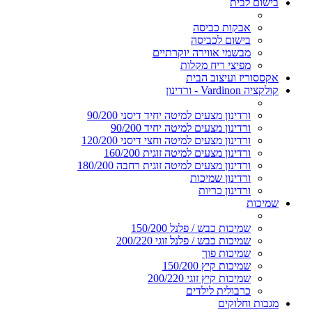
בישום לבית
אבקות כביסה
בישום לכביסה
מבשמי אווירה יוקרתיים
מפיצי ריח מקלות
אקססוריז ועיצוב הבית
קולקציה Vardinon - ורדינון
ורדינון מצעים למיטה יחיד דיסני 90/200
ורדינון מצעים למיטה יחיד 90/200
ורדינון מצעים למיטה וחצי דיסני 120/200
ורדינון מצעים למיטה זוגית 160/200
ורדינון מצעים למיטה זוגית רחבה 180/200
ורדינון שמיכות
ורדינון כריות
שמיכות
שמיכות כבש / פלנל 150/200
שמיכות כבש / פלנל זוגי 200/220
שמיכות פוך
שמיכות קיץ 150/200
שמיכות קיץ זוגי 200/220
כרבולית לילדים
מגבות וחלוקים