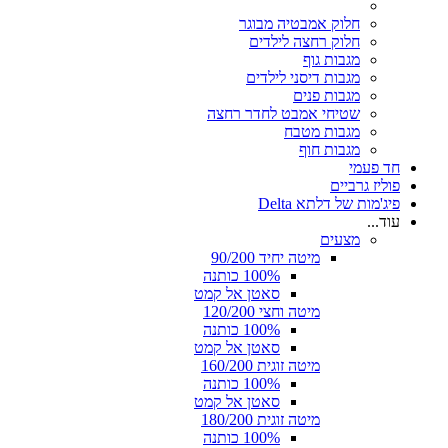
חלוק אמבטיה מבוגר
חלוק רחצה לילדים
מגבות גוף
מגבות דיסני לילדים
מגבות פנים
שטיחי אמבט לחדר רחצה
מגבות מטבח
מגבות חוף
חד פעמי
פוליז גרביים
פיג'מות של דלתא Delta
עוד...
מצעים
מיטה יחיד 90/200
100% כותנה
סאטן אל קמט
מיטה וחצי 120/200
100% כותנה
סאטן אל קמט
מיטה זוגית 160/200
100% כותנה
סאטן אל קמט
מיטה זוגית 180/200
100% כותנה