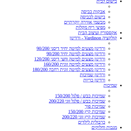
בישום לבית
אבקות כביסה
בישום לכביסה
מבשמי אווירה יוקרתיים
מפיצי ריח מקלות
אקססוריז ועיצוב הבית
קולקציה Vardinon - ורדינון
ורדינון מצעים למיטה יחיד דיסני 90/200
ורדינון מצעים למיטה יחיד 90/200
ורדינון מצעים למיטה וחצי דיסני 120/200
ורדינון מצעים למיטה זוגית 160/200
ורדינון מצעים למיטה זוגית רחבה 180/200
ורדינון שמיכות
ורדינון כריות
שמיכות
שמיכות כבש / פלנל 150/200
שמיכות כבש / פלנל זוגי 200/220
שמיכות פוך
שמיכות קיץ 150/200
שמיכות קיץ זוגי 200/220
כרבולית לילדים
מגבות וחלוקים