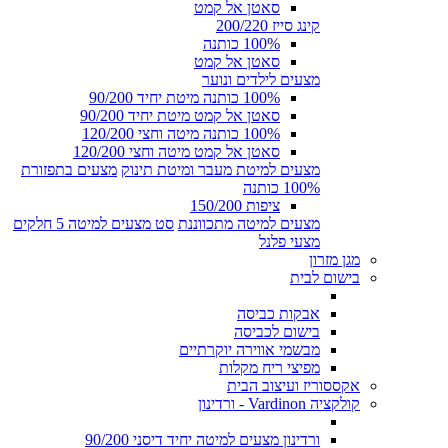
סאטן אל קמט
קינג סייז 200/220
100% כותנה
סאטן אל קמט
מצעים לילדים ונוער
100% כותנה מיטת יחיד 90/200
סאטן אל קמט מיטת יחיד 90/200
100% כותנה מיטה וחצי 120/200
סאטן אל קמט מיטה וחצי 120/200
מצעים למיטת מעבר ומיטת תינוק
מצעים בתפזורת
100% כותנה
ציפות 150/200
מצעים למיטה מתכווננת
סט מצעים למיטה 5 חלקים
מצעי פלנל
מגן מזרון
בישום לבית
אבקות כביסה
בישום לכביסה
מבשמי אווירה יוקרתיים
מפיצי ריח מקלות
אקססוריז ועיצוב הבית
קולקציה Vardinon - ורדינון
ורדינון מצעים למיטה יחיד דיסני 90/200