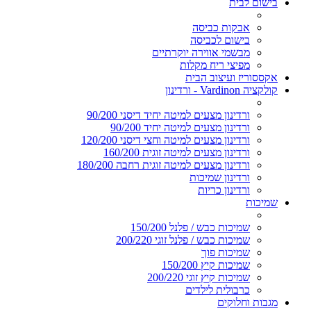
בישום לבית
אבקות כביסה
בישום לכביסה
מבשמי אווירה יוקרתיים
מפיצי ריח מקלות
אקססוריז ועיצוב הבית
קולקציה Vardinon - ורדינון
ורדינון מצעים למיטה יחיד דיסני 90/200
ורדינון מצעים למיטה יחיד 90/200
ורדינון מצעים למיטה וחצי דיסני 120/200
ורדינון מצעים למיטה זוגית 160/200
ורדינון מצעים למיטה זוגית רחבה 180/200
ורדינון שמיכות
ורדינון כריות
שמיכות
שמיכות כבש / פלנל 150/200
שמיכות כבש / פלנל זוגי 200/220
שמיכות פוך
שמיכות קיץ 150/200
שמיכות קיץ זוגי 200/220
כרבולית לילדים
מגבות וחלוקים