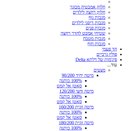
חלוק אמבטיה מבוגר
חלוק רחצה לילדים
מגבות גוף
מגבות דיסני לילדים
מגבות פנים
שטיחי אמבט לחדר רחצה
מגבות מטבח
מגבות חוף
חד פעמי
פוליז גרביים
פיג'מות של דלתא Delta
עוד...
מצעים
מיטה יחיד 90/200
100% כותנה
סאטן אל קמט
מיטה וחצי 120/200
100% כותנה
סאטן אל קמט
מיטה זוגית 160/200
100% כותנה
סאטן אל קמט
מיטה זוגית 180/200
100% כותנה