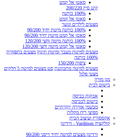
סאטן אל קמט
קינג סייז 200/220
100% כותנה
סאטן אל קמט
מצעים לילדים ונוער
100% כותנה מיטת יחיד 90/200
סאטן אל קמט מיטת יחיד 90/200
100% כותנה מיטה וחצי 120/200
סאטן אל קמט מיטה וחצי 120/200
מצעים למיטת מעבר ומיטת תינוק
מצעים בתפזורת
100% כותנה
ציפות 150/200
מצעים למיטה מתכווננת
סט מצעים למיטה 5 חלקים
מצעי פלנל
מגן מזרון
בישום לבית
אבקות כביסה
בישום לכביסה
מבשמי אווירה יוקרתיים
מפיצי ריח מקלות
אקססוריז ועיצוב הבית
קולקציה Vardinon - ורדינון
ורדינון מצעים למיטה יחיד דיסני 90/200