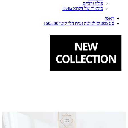
פוליז גרביים
פיג'מות של דלתא Delta
ראשי
סט מצעים למיטה זוגית הלו קיטי 160/200