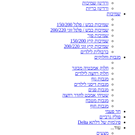
ורדינון שמיכות
ורדינון כריות
שמיכות
שמיכות כבש / פלנל 150/200
שמיכות כבש / פלנל זוגי 200/220
שמיכות פוך
שמיכות קיץ 150/200
שמיכות קיץ זוגי 200/220
כרבולית לילדים
מגבות וחלוקים
חלוק אמבטיה מבוגר
חלוק רחצה לילדים
מגבות גוף
מגבות דיסני לילדים
מגבות פנים
שטיחי אמבט לחדר רחצה
מגבות מטבח
מגבות חוף
חד פעמי
פוליז גרביים
פיג'מות של דלתא Delta
עוד...
מצעים