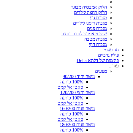
חלוק אמבטיה מבוגר
חלוק רחצה לילדים
מגבות גוף
מגבות דיסני לילדים
מגבות פנים
שטיחי אמבט לחדר רחצה
מגבות מטבח
מגבות חוף
חד פעמי
פוליז גרביים
פיג'מות של דלתא Delta
עוד...
מצעים
מיטה יחיד 90/200
100% כותנה
סאטן אל קמט
מיטה וחצי 120/200
100% כותנה
סאטן אל קמט
מיטה זוגית 160/200
100% כותנה
סאטן אל קמט
מיטה זוגית 180/200
100% כותנה