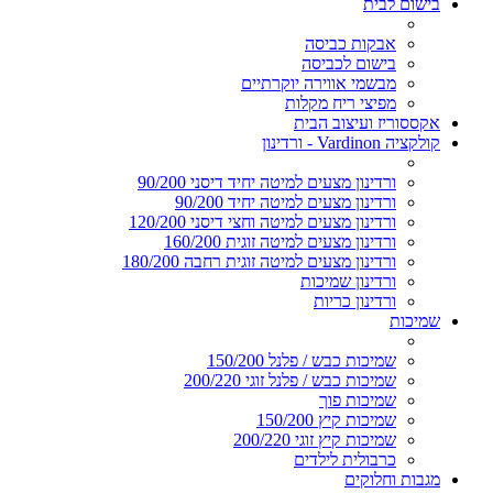
בישום לבית
אבקות כביסה
בישום לכביסה
מבשמי אווירה יוקרתיים
מפיצי ריח מקלות
אקססוריז ועיצוב הבית
קולקציה Vardinon - ורדינון
ורדינון מצעים למיטה יחיד דיסני 90/200
ורדינון מצעים למיטה יחיד 90/200
ורדינון מצעים למיטה וחצי דיסני 120/200
ורדינון מצעים למיטה זוגית 160/200
ורדינון מצעים למיטה זוגית רחבה 180/200
ורדינון שמיכות
ורדינון כריות
שמיכות
שמיכות כבש / פלנל 150/200
שמיכות כבש / פלנל זוגי 200/220
שמיכות פוך
שמיכות קיץ 150/200
שמיכות קיץ זוגי 200/220
כרבולית לילדים
מגבות וחלוקים