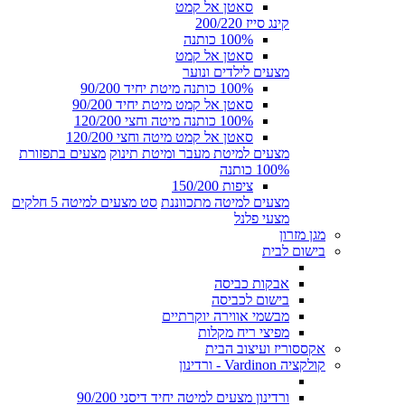
סאטן אל קמט
קינג סייז 200/220
100% כותנה
סאטן אל קמט
מצעים לילדים ונוער
100% כותנה מיטת יחיד 90/200
סאטן אל קמט מיטת יחיד 90/200
100% כותנה מיטה וחצי 120/200
סאטן אל קמט מיטה וחצי 120/200
מצעים למיטת מעבר ומיטת תינוק
מצעים בתפזורת
100% כותנה
ציפות 150/200
מצעים למיטה מתכווננת
סט מצעים למיטה 5 חלקים
מצעי פלנל
מגן מזרון
בישום לבית
אבקות כביסה
בישום לכביסה
מבשמי אווירה יוקרתיים
מפיצי ריח מקלות
אקססוריז ועיצוב הבית
קולקציה Vardinon - ורדינון
ורדינון מצעים למיטה יחיד דיסני 90/200