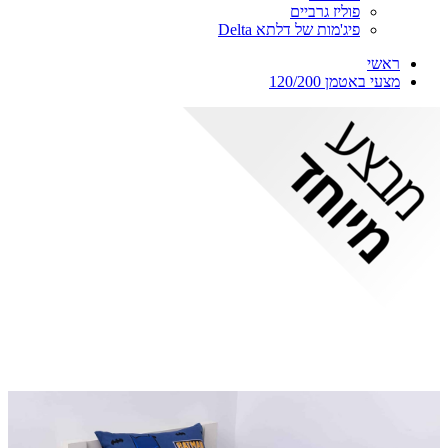
פוליז גרביים
פיג'מות של דלתא Delta
ראשי
מצעי באטמן 120/200