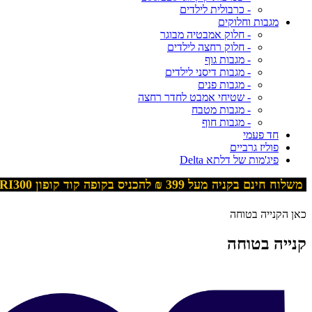
- כרבולית לילדים
מגבות וחלוקים
- חלוק אמבטיה מבוגר
- חלוק רחצה לילדים
- מגבות גוף
- מגבות דיסני לילדים
- מגבות פנים
- שטיחי אמבט לחדר רחצה
- מגבות מטבח
- מגבות חוף
חד פעמי
פוליז גרביים
פיג'מות של דלתא Delta
משלוח חינם בקניה מעל 399
₪ להכניס בקופה קוד קופון
RI300
כאן הקנייה בטוחה
קנייה בטוחה