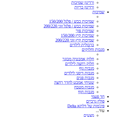
ורדינון שמיכות
ורדינון כריות
שמיכות
שמיכות כבש / פלנל 150/200
שמיכות כבש / פלנל זוגי 200/220
שמיכות פוך
שמיכות קיץ 150/200
שמיכות קיץ זוגי 200/220
כרבולית לילדים
מגבות וחלוקים
חלוק אמבטיה מבוגר
חלוק רחצה לילדים
מגבות גוף
מגבות דיסני לילדים
מגבות פנים
שטיחי אמבט לחדר רחצה
מגבות מטבח
מגבות חוף
חד פעמי
פוליז גרביים
פיג'מות של דלתא Delta
עוד...
מצעים