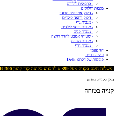
- כרבולית לילדים
מגבות וחלוקים
- חלוק אמבטיה מבוגר
- חלוק רחצה לילדים
- מגבות גוף
- מגבות דיסני לילדים
- מגבות פנים
- שטיחי אמבט לחדר רחצה
- מגבות מטבח
- מגבות חוף
חד פעמי
פוליז גרביים
פיג'מות של דלתא Delta
משלוח חינם בקניה מעל 399
₪ להכניס בקופה קוד קופון
RI300
כאן הקנייה בטוחה
קנייה בטוחה