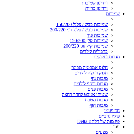
ורדינון שמיכות
ורדינון כריות
שמיכות
שמיכות כבש / פלנל 150/200
שמיכות כבש / פלנל זוגי 200/220
שמיכות פוך
שמיכות קיץ 150/200
שמיכות קיץ זוגי 200/220
כרבולית לילדים
מגבות וחלוקים
חלוק אמבטיה מבוגר
חלוק רחצה לילדים
מגבות גוף
מגבות דיסני לילדים
מגבות פנים
שטיחי אמבט לחדר רחצה
מגבות מטבח
מגבות חוף
חד פעמי
פוליז גרביים
פיג'מות של דלתא Delta
עוד...
מצעים