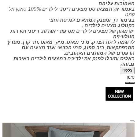
האהובות עליהם
בעמוד זה תמצאו סט
מצעים
דיסני
לילדים
100% סאטן אל
קמט
ב
גימור רך ומפנק
המתאים
למיטת וחצי
בקטלוג מצעים לילדים
.
יש מגוון של מצעים
לילדים
מסיפורי אגדות, דיסני וסדרות
הטלוויזיה
לדוגמה ליגת הצדק,
מיני מאוס, מיקי מאוס ,חד קרן.
מפרץ
ההרפתקאות, בוב ספוג,
סמי הכבאי ועוד
מצעים
עם
הדפסים של המותגים האהובים.
באליס ותוכלו לפנק את ילדיכם במצעים
לילדים
באיכות
גבוהה
כללי
סינון