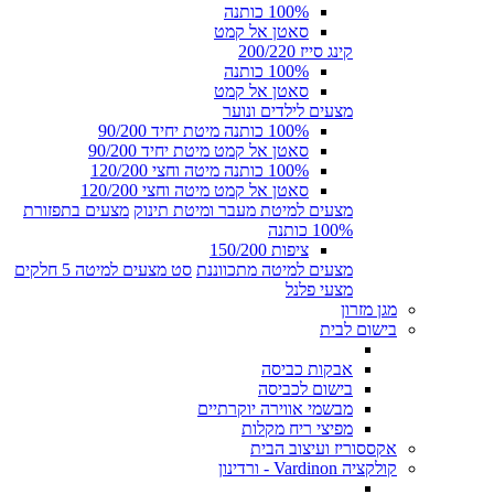
100% כותנה
סאטן אל קמט
קינג סייז 200/220
100% כותנה
סאטן אל קמט
מצעים לילדים ונוער
100% כותנה מיטת יחיד 90/200
סאטן אל קמט מיטת יחיד 90/200
100% כותנה מיטה וחצי 120/200
סאטן אל קמט מיטה וחצי 120/200
מצעים למיטת מעבר ומיטת תינוק
מצעים בתפזורת
100% כותנה
ציפות 150/200
מצעים למיטה מתכווננת
סט מצעים למיטה 5 חלקים
מצעי פלנל
מגן מזרון
בישום לבית
אבקות כביסה
בישום לכביסה
מבשמי אווירה יוקרתיים
מפיצי ריח מקלות
אקססוריז ועיצוב הבית
קולקציה Vardinon - ורדינון