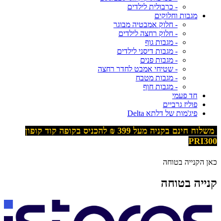
- כרבולית לילדים
מגבות וחלוקים
- חלוק אמבטיה מבוגר
- חלוק רחצה לילדים
- מגבות גוף
- מגבות דיסני לילדים
- מגבות פנים
- שטיחי אמבט לחדר רחצה
- מגבות מטבח
- מגבות חוף
חד פעמי
פוליז גרביים
פיג'מות של דלתא Delta
משלוח חינם בקניה מעל 399
₪ להכניס בקופה קוד קופון
PRI300
כאן הקנייה בטוחה
קנייה בטוחה