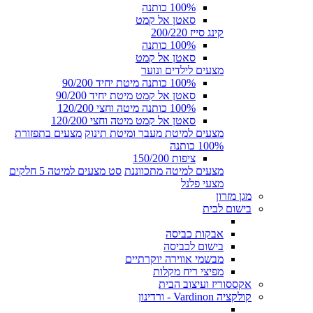
100% כותנה
סאטן אל קמט
קינג סייז 200/220
100% כותנה
סאטן אל קמט
מצעים לילדים ונוער
100% כותנה מיטת יחיד 90/200
סאטן אל קמט מיטת יחיד 90/200
100% כותנה מיטה וחצי 120/200
סאטן אל קמט מיטה וחצי 120/200
מצעים למיטת מעבר ומיטת תינוק
מצעים בתפזורת
100% כותנה
ציפות 150/200
מצעים למיטה מתכווננת
סט מצעים למיטה 5 חלקים
מצעי פלנל
מגן מזרון
בישום לבית
אבקות כביסה
בישום לכביסה
מבשמי אווירה יוקרתיים
מפיצי ריח מקלות
אקססוריז ועיצוב הבית
קולקציה Vardinon - ורדינון