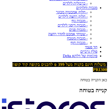
- כרבולית לילדים
מגבות וחלוקים
- חלוק אמבטיה מבוגר
- חלוק רחצה לילדים
- מגבות גוף
- מגבות דיסני לילדים
- מגבות פנים
- שטיחי אמבט לחדר רחצה
- מגבות מטבח
- מגבות חוף
חד פעמי
פוליז גרביים
פיג'מות של דלתא Delta
משלוח חינם בקניה מעל 399
₪ להכניס בקופה קוד קופון
PRI300
כאן הקנייה בטוחה
קנייה בטוחה