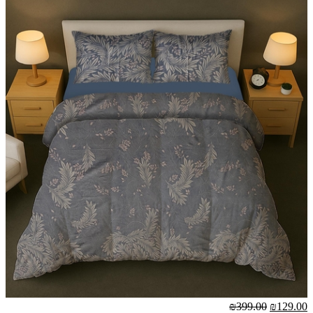
₪399.00
₪129.00