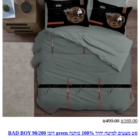
₪499.00
₪169.00
סט מצעים למיטה יחיד 100% כותנה green דובי BAD BOY 90/200