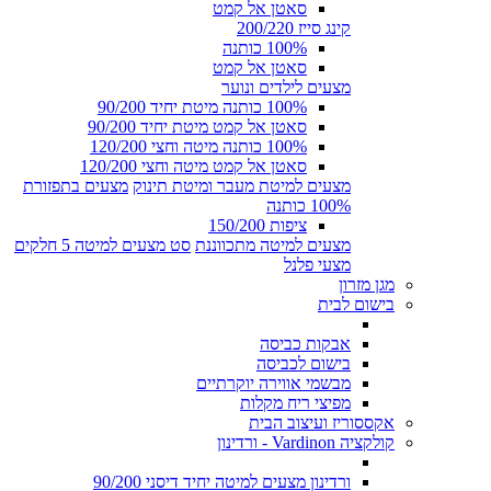
סאטן אל קמט
קינג סייז 200/220
100% כותנה
סאטן אל קמט
מצעים לילדים ונוער
100% כותנה מיטת יחיד 90/200
סאטן אל קמט מיטת יחיד 90/200
100% כותנה מיטה וחצי 120/200
סאטן אל קמט מיטה וחצי 120/200
מצעים למיטת מעבר ומיטת תינוק
מצעים בתפזורת
100% כותנה
ציפות 150/200
מצעים למיטה מתכווננת
סט מצעים למיטה 5 חלקים
מצעי פלנל
מגן מזרון
בישום לבית
אבקות כביסה
בישום לכביסה
מבשמי אווירה יוקרתיים
מפיצי ריח מקלות
אקססוריז ועיצוב הבית
קולקציה Vardinon - ורדינון
ורדינון מצעים למיטה יחיד דיסני 90/200