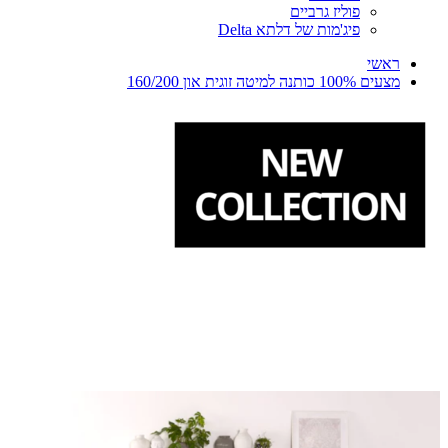
פוליז גרביים
פיג'מות של דלתא Delta
ראשי
מצעים 100% כותנה למיטה זוגית און 160/200