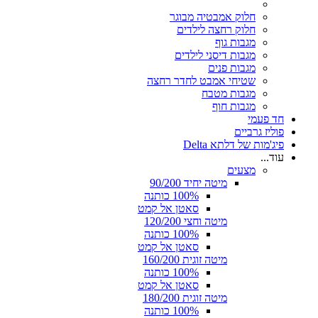
חלוק אמבטיה מבוגר
חלוק רחצה לילדים
מגבות גוף
מגבות דיסני לילדים
מגבות פנים
שטיחי אמבט לחדר רחצה
מגבות מטבח
מגבות חוף
חד פעמי
פוליז גרביים
פיג'מות של דלתא Delta
עוד...
מצעים
מיטה יחיד 90/200
100% כותנה
סאטן אל קמט
מיטה וחצי 120/200
100% כותנה
סאטן אל קמט
מיטה זוגית 160/200
100% כותנה
סאטן אל קמט
מיטה זוגית 180/200
100% כותנה