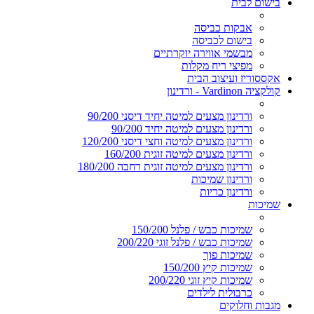
בישום לבית
אבקות כביסה
בישום לכביסה
מבשמי אווירה יוקרתיים
מפיצי ריח מקלות
אקססוריז ועיצוב הבית
קולקציה Vardinon - ורדינון
ורדינון מצעים למיטה יחיד דיסני 90/200
ורדינון מצעים למיטה יחיד 90/200
ורדינון מצעים למיטה וחצי דיסני 120/200
ורדינון מצעים למיטה זוגית 160/200
ורדינון מצעים למיטה זוגית רחבה 180/200
ורדינון שמיכות
ורדינון כריות
שמיכות
שמיכות כבש / פלנל 150/200
שמיכות כבש / פלנל זוגי 200/220
שמיכות פוך
שמיכות קיץ 150/200
שמיכות קיץ זוגי 200/220
כרבולית לילדים
מגבות וחלוקים