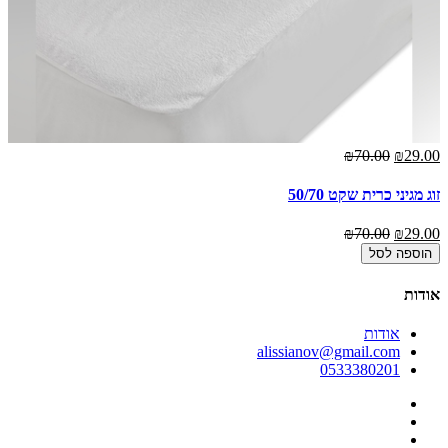
₪70.00
₪29.00
זוג מגיני כרית שקט 50/70
₪70.00
₪29.00
הוספה לסל
אודות
אודות
alissianov@gmail.com
0533380201