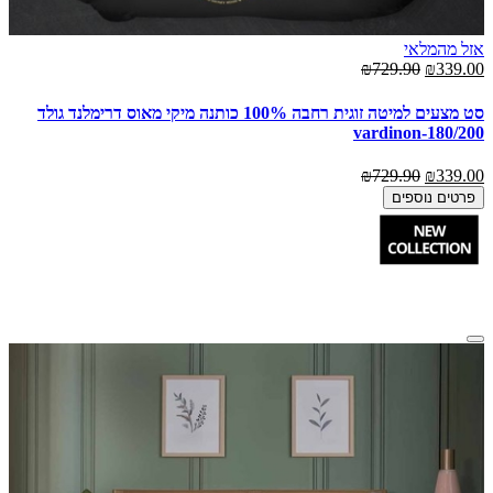
אזל מהמלאי
₪729.90
₪339.00
סט מצעים למיטה זוגית רחבה 100% כותנה מיקי מאוס דרימלנד גולד
180/200-vardinon
₪729.90
₪339.00
פרטים נוספים