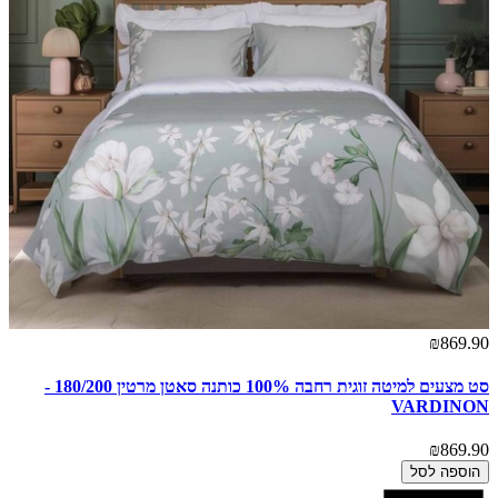
₪869.90
סט מצעים למיטה זוגית רחבה 100% כותנה סאטן מרטין 180/200 -
VARDINON
₪869.90
הוספה לסל