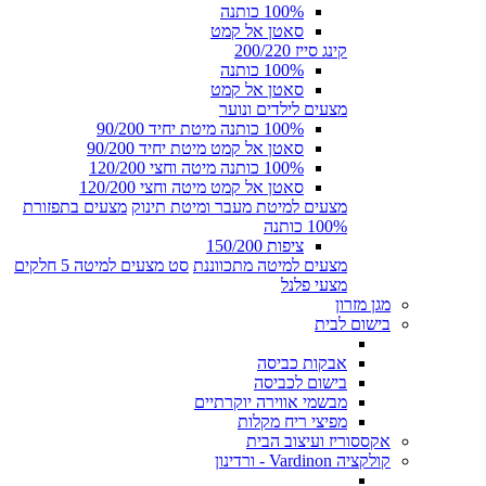
100% כותנה
סאטן אל קמט
קינג סייז 200/220
100% כותנה
סאטן אל קמט
מצעים לילדים ונוער
100% כותנה מיטת יחיד 90/200
סאטן אל קמט מיטת יחיד 90/200
100% כותנה מיטה וחצי 120/200
סאטן אל קמט מיטה וחצי 120/200
מצעים למיטת מעבר ומיטת תינוק
מצעים בתפזורת
100% כותנה
ציפות 150/200
מצעים למיטה מתכווננת
סט מצעים למיטה 5 חלקים
מצעי פלנל
מגן מזרון
בישום לבית
אבקות כביסה
בישום לכביסה
מבשמי אווירה יוקרתיים
מפיצי ריח מקלות
אקססוריז ועיצוב הבית
קולקציה Vardinon - ורדינון