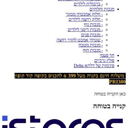
- כרבולית לילדים
מגבות וחלוקים
- חלוק אמבטיה מבוגר
- חלוק רחצה לילדים
- מגבות גוף
- מגבות דיסני לילדים
- מגבות פנים
- שטיחי אמבט לחדר רחצה
- מגבות מטבח
- מגבות חוף
חד פעמי
פוליז גרביים
פיג'מות של דלתא Delta
משלוח חינם בקניה מעל 399
₪ להכניס בקופה קוד קופון
PRI300
כאן הקנייה בטוחה
קנייה בטוחה