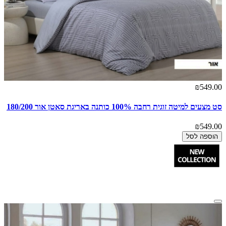
₪549.00
סט מצעים למיטה זוגית רחבה 100% כותנה באריגת סאטן אור 180/200
₪549.00
הוספה לסל