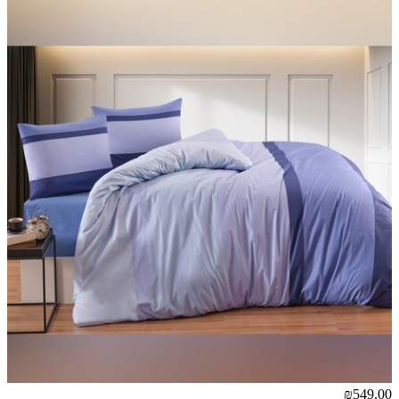
₪549.00