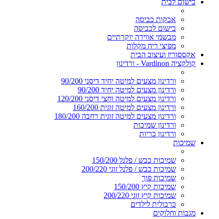
בישום לבית
אבקות כביסה
בישום לכביסה
מבשמי אווירה יוקרתיים
מפיצי ריח מקלות
אקססוריז ועיצוב הבית
קולקציה Vardinon - ורדינון
ורדינון מצעים למיטה יחיד דיסני 90/200
ורדינון מצעים למיטה יחיד 90/200
ורדינון מצעים למיטה וחצי דיסני 120/200
ורדינון מצעים למיטה זוגית 160/200
ורדינון מצעים למיטה זוגית רחבה 180/200
ורדינון שמיכות
ורדינון כריות
שמיכות
שמיכות כבש / פלנל 150/200
שמיכות כבש / פלנל זוגי 200/220
שמיכות פוך
שמיכות קיץ 150/200
שמיכות קיץ זוגי 200/220
כרבולית לילדים
מגבות וחלוקים