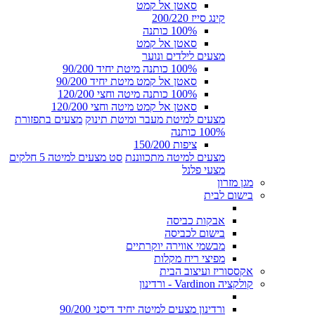
סאטן אל קמט
קינג סייז 200/220
100% כותנה
סאטן אל קמט
מצעים לילדים ונוער
100% כותנה מיטת יחיד 90/200
סאטן אל קמט מיטת יחיד 90/200
100% כותנה מיטה וחצי 120/200
סאטן אל קמט מיטה וחצי 120/200
מצעים למיטת מעבר ומיטת תינוק
מצעים בתפזורת
100% כותנה
ציפות 150/200
מצעים למיטה מתכווננת
סט מצעים למיטה 5 חלקים
מצעי פלנל
מגן מזרון
בישום לבית
אבקות כביסה
בישום לכביסה
מבשמי אווירה יוקרתיים
מפיצי ריח מקלות
אקססוריז ועיצוב הבית
קולקציה Vardinon - ורדינון
ורדינון מצעים למיטה יחיד דיסני 90/200