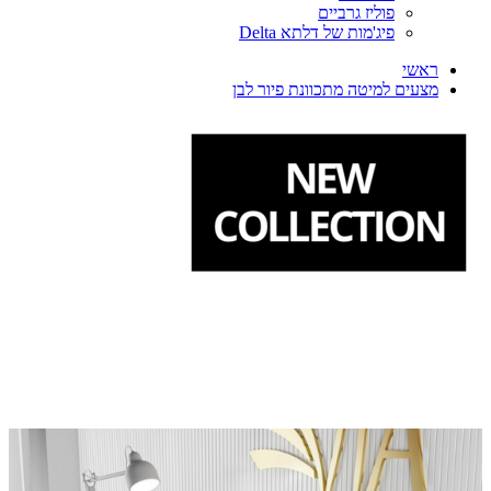
פוליז גרביים
פיג'מות של דלתא Delta
ראשי
מצעים למיטה מתכוונת פיור לבן