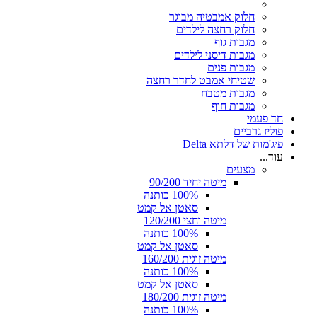
חלוק אמבטיה מבוגר
חלוק רחצה לילדים
מגבות גוף
מגבות דיסני לילדים
מגבות פנים
שטיחי אמבט לחדר רחצה
מגבות מטבח
מגבות חוף
חד פעמי
פוליז גרביים
פיג'מות של דלתא Delta
עוד...
מצעים
מיטה יחיד 90/200
100% כותנה
סאטן אל קמט
מיטה וחצי 120/200
100% כותנה
סאטן אל קמט
מיטה זוגית 160/200
100% כותנה
סאטן אל קמט
מיטה זוגית 180/200
100% כותנה