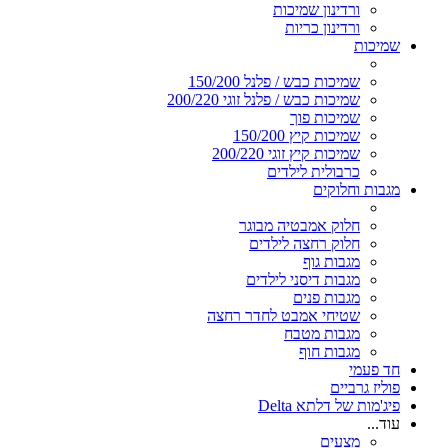
ורדינון שמיכות
ורדינון כריות
שמיכות
שמיכות כבש / פלנל 150/200
שמיכות כבש / פלנל זוגי 200/220
שמיכות פוך
שמיכות קיץ 150/200
שמיכות קיץ זוגי 200/220
כרבולית לילדים
מגבות וחלוקים
חלוק אמבטיה מבוגר
חלוק רחצה לילדים
מגבות גוף
מגבות דיסני לילדים
מגבות פנים
שטיחי אמבט לחדר רחצה
מגבות מטבח
מגבות חוף
חד פעמי
פוליז גרביים
פיג'מות של דלתא Delta
עוד...
מצעים