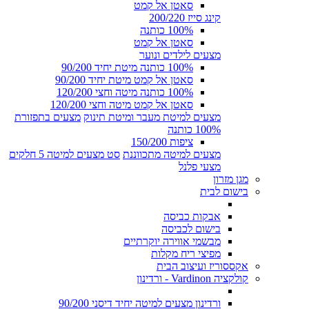
סאטן אל קמט
קינג סייז 200/220
100% כותנה
סאטן אל קמט
מצעים לילדים ונוער
100% כותנה מיטת יחיד 90/200
סאטן אל קמט מיטת יחיד 90/200
100% כותנה מיטה וחצי 120/200
סאטן אל קמט מיטה וחצי 120/200
מצעים למיטת מעבר ומיטת תינוק
מצעים בתפזורת
100% כותנה
ציפות 150/200
מצעים למיטה מתכווננת
סט מצעים למיטה 5 חלקים
מצעי פלנל
מגן מזרון
בישום לבית
אבקות כביסה
בישום לכביסה
מבשמי אווירה יוקרתיים
מפיצי ריח מקלות
אקססוריז ועיצוב הבית
קולקציה Vardinon - ורדינון
ורדינון מצעים למיטה יחיד דיסני 90/200