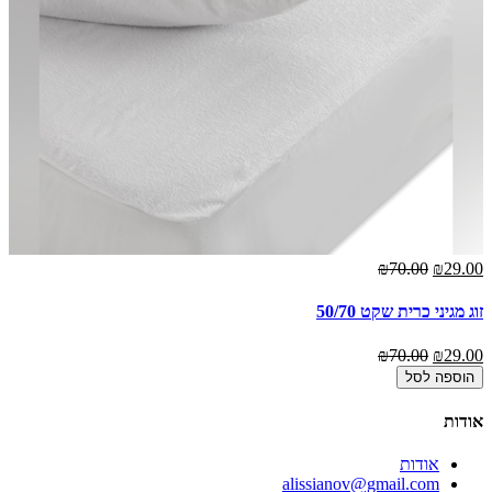
₪70.00
₪29.00
זוג מגיני כרית שקט 50/70
₪70.00
₪29.00
הוספה לסל
אודות
אודות
alissianov@gmail.com