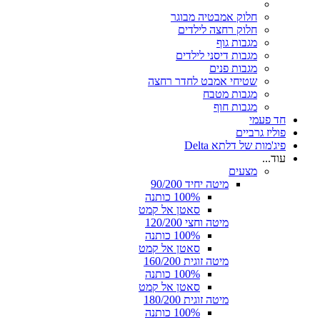
חלוק אמבטיה מבוגר
חלוק רחצה לילדים
מגבות גוף
מגבות דיסני לילדים
מגבות פנים
שטיחי אמבט לחדר רחצה
מגבות מטבח
מגבות חוף
חד פעמי
פוליז גרביים
פיג'מות של דלתא Delta
עוד...
מצעים
מיטה יחיד 90/200
100% כותנה
סאטן אל קמט
מיטה וחצי 120/200
100% כותנה
סאטן אל קמט
מיטה זוגית 160/200
100% כותנה
סאטן אל קמט
מיטה זוגית 180/200
100% כותנה