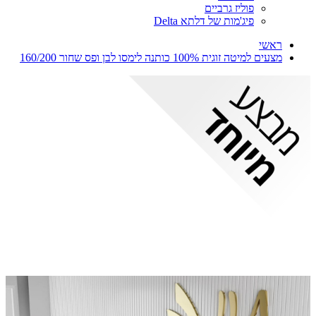
פוליז גרביים
פיג'מות של דלתא Delta
ראשי
מצעים למיטה זוגית 100% כותנה לימסו לבן ופס שחור 160/200