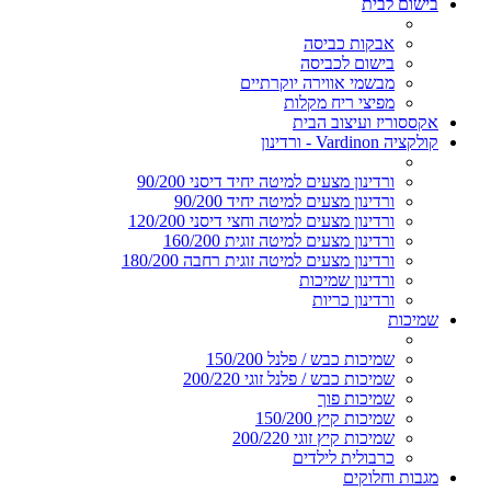
בישום לבית
אבקות כביסה
בישום לכביסה
מבשמי אווירה יוקרתיים
מפיצי ריח מקלות
אקססוריז ועיצוב הבית
קולקציה Vardinon - ורדינון
ורדינון מצעים למיטה יחיד דיסני 90/200
ורדינון מצעים למיטה יחיד 90/200
ורדינון מצעים למיטה וחצי דיסני 120/200
ורדינון מצעים למיטה זוגית 160/200
ורדינון מצעים למיטה זוגית רחבה 180/200
ורדינון שמיכות
ורדינון כריות
שמיכות
שמיכות כבש / פלנל 150/200
שמיכות כבש / פלנל זוגי 200/220
שמיכות פוך
שמיכות קיץ 150/200
שמיכות קיץ זוגי 200/220
כרבולית לילדים
מגבות וחלוקים