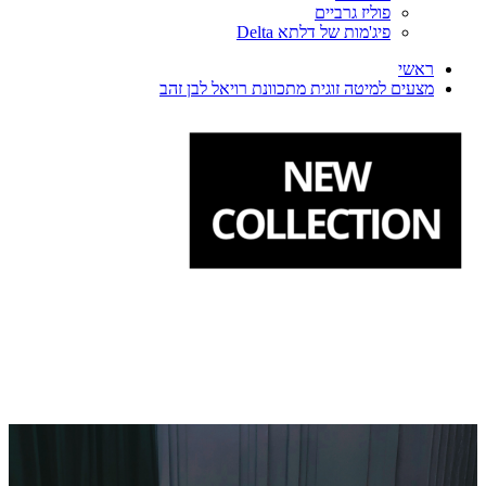
פוליז גרביים
פיג'מות של דלתא Delta
ראשי
מצעים למיטה זוגית מתכוונת רויאל לבן זהב