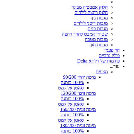
חלוק אמבטיה מבוגר
חלוק רחצה לילדים
מגבות גוף
מגבות דיסני לילדים
מגבות פנים
שטיחי אמבט לחדר רחצה
מגבות מטבח
מגבות חוף
חד פעמי
פוליז גרביים
פיג'מות של דלתא Delta
עוד...
מצעים
מיטה יחיד 90/200
100% כותנה
סאטן אל קמט
מיטה וחצי 120/200
100% כותנה
סאטן אל קמט
מיטה זוגית 160/200
100% כותנה
סאטן אל קמט
מיטה זוגית 180/200
100% כותנה