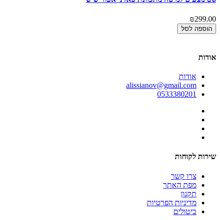
מצ
₪299.00
00
הוספה לסל
אודות
אודות
alissianov@gmail.com
0533380201
שירות לקוחות
צרו קשר
מפת האתר
תקנון
מדיניות הפרטיות
ביטולים