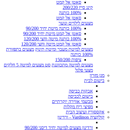
סאטן אל קמט
קינג סייז 200/220
100% כותנה
סאטן אל קמט
מצעים לילדים ונוער
100% כותנה מיטת יחיד 90/200
סאטן אל קמט מיטת יחיד 90/200
100% כותנה מיטה וחצי 120/200
סאטן אל קמט מיטה וחצי 120/200
מצעים למיטת מעבר ומיטת תינוק
מצעים בתפזורת
100% כותנה
ציפות 150/200
מצעים למיטה מתכווננת
סט מצעים למיטה 5 חלקים
מצעי פלנל
מגן מזרון
בישום לבית
אבקות כביסה
בישום לכביסה
מבשמי אווירה יוקרתיים
מפיצי ריח מקלות
אקססוריז ועיצוב הבית
קולקציה Vardinon - ורדינון
ורדינון מצעים למיטה יחיד דיסני 90/200