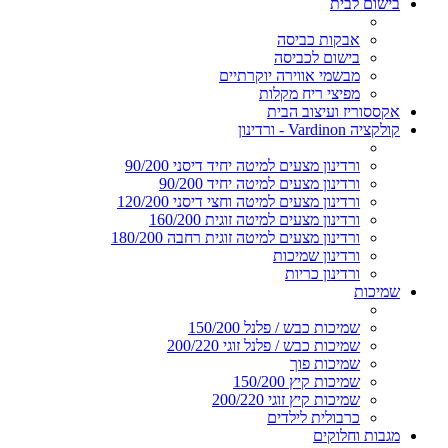
בישום לבית
אבקות כביסה
בישום לכביסה
מבשמי אווירה יוקרתיים
מפיצי ריח מקלות
אקססוריז ועיצוב הבית
קולקציה Vardinon - ורדינון
ורדינון מצעים למיטה יחיד דיסני 90/200
ורדינון מצעים למיטה יחיד 90/200
ורדינון מצעים למיטה וחצי דיסני 120/200
ורדינון מצעים למיטה זוגית 160/200
ורדינון מצעים למיטה זוגית רחבה 180/200
ורדינון שמיכות
ורדינון כריות
שמיכות
שמיכות כבש / פלנל 150/200
שמיכות כבש / פלנל זוגי 200/220
שמיכות פוך
שמיכות קיץ 150/200
שמיכות קיץ זוגי 200/220
כרבולית לילדים
מגבות וחלוקים