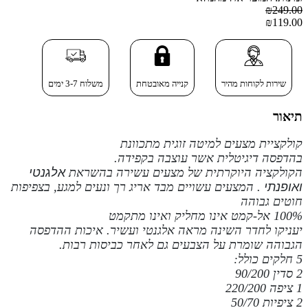
₪249.00
₪119.00
שירות לקוחות מהיר
קנייה מאובטחת
משלוח 3-7 ימים
תיאור
קולקציית מצעים למיטה זוגית מתכוונת
בהדפסה דיגיטלית
אשר עוצבה בקפידה.
הקולקציה
היוקרתית של
מצעים
עשירה
בהשראת
אלגנטי
ואופנתי
. המצעים עשויים מבד אריג רך ונעים למגע, בצפיפות
חוטים גבוהה
100% אל-קמט
אינו מחליק ואינו
מתקמט
יעניקו לחדר השינה מראה אלגנטי ועשיר. איכות ההדפסה
הגבוהה שומרת על הצבעים גם לאחר כביסות רבות
.
5 חלקים כולל:
2 סדין 90/200
1 ציפה 220/200
2 ציפיות 50/70