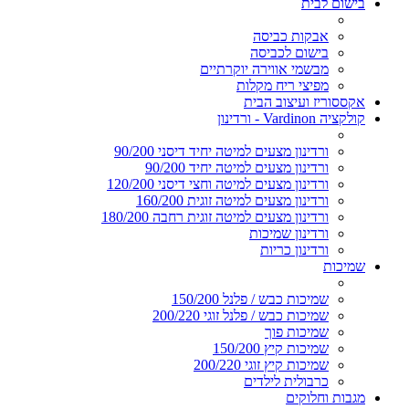
בישום לבית
אבקות כביסה
בישום לכביסה
מבשמי אווירה יוקרתיים
מפיצי ריח מקלות
אקססוריז ועיצוב הבית
קולקציה Vardinon - ורדינון
ורדינון מצעים למיטה יחיד דיסני 90/200
ורדינון מצעים למיטה יחיד 90/200
ורדינון מצעים למיטה וחצי דיסני 120/200
ורדינון מצעים למיטה זוגית 160/200
ורדינון מצעים למיטה זוגית רחבה 180/200
ורדינון שמיכות
ורדינון כריות
שמיכות
שמיכות כבש / פלנל 150/200
שמיכות כבש / פלנל זוגי 200/220
שמיכות פוך
שמיכות קיץ 150/200
שמיכות קיץ זוגי 200/220
כרבולית לילדים
מגבות וחלוקים