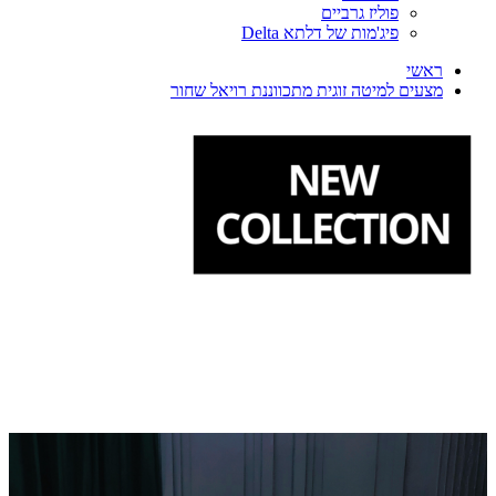
פוליז גרביים
פיג'מות של דלתא Delta
ראשי
מצעים למיטה זוגית מתכווננת רויאל שחור