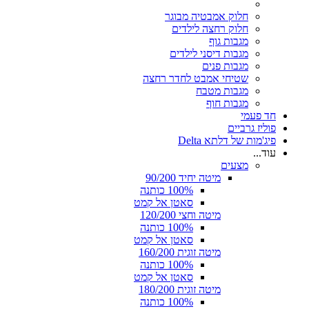
חלוק אמבטיה מבוגר
חלוק רחצה לילדים
מגבות גוף
מגבות דיסני לילדים
מגבות פנים
שטיחי אמבט לחדר רחצה
מגבות מטבח
מגבות חוף
חד פעמי
פוליז גרביים
פיג'מות של דלתא Delta
עוד...
מצעים
מיטה יחיד 90/200
100% כותנה
סאטן אל קמט
מיטה וחצי 120/200
100% כותנה
סאטן אל קמט
מיטה זוגית 160/200
100% כותנה
סאטן אל קמט
מיטה זוגית 180/200
100% כותנה