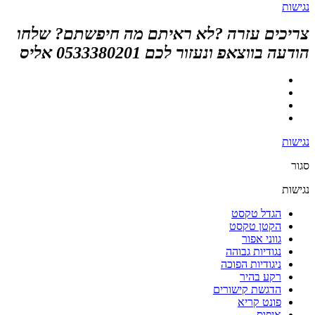
נגישות
צריכים עזרה ?לא ראיתם מה חיפשתם? שלחו
הודעה בווצאפ ונעזור לכם 0533380201 אליס
נגישות
סגור
נגישות
הגדל טקסט
הקטן טקסט
גווני אפור
נגודיות גבוהה
ניגודיות הפוכה
רקע בהיר
הדגשת קישורים
פונט קריא
איפוס