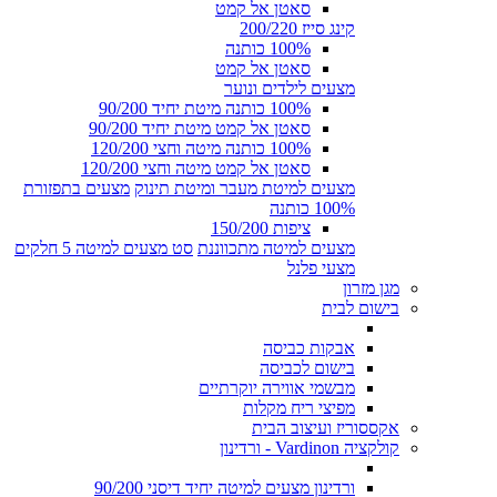
סאטן אל קמט
קינג סייז 200/220
100% כותנה
סאטן אל קמט
מצעים לילדים ונוער
100% כותנה מיטת יחיד 90/200
סאטן אל קמט מיטת יחיד 90/200
100% כותנה מיטה וחצי 120/200
סאטן אל קמט מיטה וחצי 120/200
מצעים למיטת מעבר ומיטת תינוק
מצעים בתפזורת
100% כותנה
ציפות 150/200
מצעים למיטה מתכווננת
סט מצעים למיטה 5 חלקים
מצעי פלנל
מגן מזרון
בישום לבית
אבקות כביסה
בישום לכביסה
מבשמי אווירה יוקרתיים
מפיצי ריח מקלות
אקססוריז ועיצוב הבית
קולקציה Vardinon - ורדינון
ורדינון מצעים למיטה יחיד דיסני 90/200