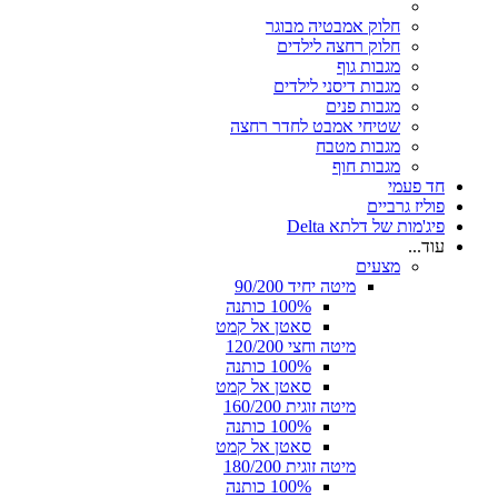
חלוק אמבטיה מבוגר
חלוק רחצה לילדים
מגבות גוף
מגבות דיסני לילדים
מגבות פנים
שטיחי אמבט לחדר רחצה
מגבות מטבח
מגבות חוף
חד פעמי
פוליז גרביים
פיג'מות של דלתא Delta
עוד...
מצעים
מיטה יחיד 90/200
100% כותנה
סאטן אל קמט
מיטה וחצי 120/200
100% כותנה
סאטן אל קמט
מיטה זוגית 160/200
100% כותנה
סאטן אל קמט
מיטה זוגית 180/200
100% כותנה