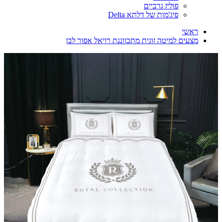
פוליז גרביים
פיג'מות של דלתא Delta
ראשי
מצעים למיטה זוגית מתכווננת רויאל אפור לבן