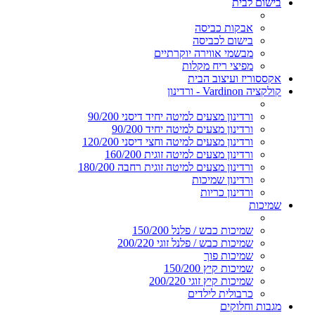
בישום לבית
אבקות כביסה
בישום לכביסה
מבשמי אווירה יוקרתיים
מפיצי ריח מקלות
אקססוריז ועיצוב הבית
קולקציה Vardinon - ורדינון
ורדינון מצעים למיטה יחיד דיסני 90/200
ורדינון מצעים למיטה יחיד 90/200
ורדינון מצעים למיטה וחצי דיסני 120/200
ורדינון מצעים למיטה זוגית 160/200
ורדינון מצעים למיטה זוגית רחבה 180/200
ורדינון שמיכות
ורדינון כריות
שמיכות
שמיכות כבש / פלנל 150/200
שמיכות כבש / פלנל זוגי 200/220
שמיכות פוך
שמיכות קיץ 150/200
שמיכות קיץ זוגי 200/220
כרבולית לילדים
מגבות וחלוקים