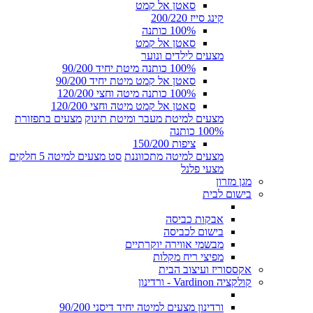
סאטן אל קמט
קינג סייז 200/220
100% כותנה
סאטן אל קמט
מצעים לילדים ונוער
100% כותנה מיטת יחיד 90/200
סאטן אל קמט מיטת יחיד 90/200
100% כותנה מיטה וחצי 120/200
סאטן אל קמט מיטה וחצי 120/200
מצעים למיטת מעבר ומיטת תינוק
מצעים בתפזורת
100% כותנה
ציפות 150/200
מצעים למיטה מתכווננת
סט מצעים למיטה 5 חלקים
מצעי פלנל
מגן מזרון
בישום לבית
אבקות כביסה
בישום לכביסה
מבשמי אווירה יוקרתיים
מפיצי ריח מקלות
אקססוריז ועיצוב הבית
קולקציה Vardinon - ורדינון
ורדינון מצעים למיטה יחיד דיסני 90/200