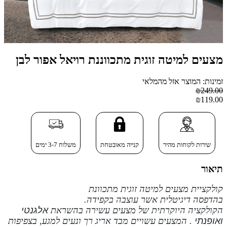
מצעים למיטה זוגית מתכווננת רויאל אפור לבן
זמינות: המוצר אזל מהמלאי
₪249.00
₪119.00
שירות לקוחות מהיר
קנייה מאובטחת
משלוח 3-7 ימים
תיאור
קולקציית מצעים למיטה זוגית מתכוונת
בהדפסה דיגיטלית
אשר עוצבה בקפידה.
הקולקציה
היוקרתית של
מצעים
עשירה
בהשראת
אלגנטי
ואופנתי
. המצעים עשויים מבד אריג רך ונעים למגע, בצפיפות