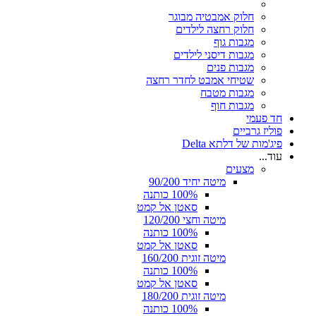
חלוק אמבטיה מבוגר
חלוק רחצה לילדים
מגבות גוף
מגבות דיסני לילדים
מגבות פנים
שטיחי אמבט לחדר רחצה
מגבות מטבח
מגבות חוף
חד פעמי
פוליז גרביים
פיג'מות של דלתא Delta
עוד...
מצעים
מיטה יחיד 90/200
100% כותנה
סאטן אל קמט
מיטה וחצי 120/200
100% כותנה
סאטן אל קמט
מיטה זוגית 160/200
100% כותנה
סאטן אל קמט
מיטה זוגית 180/200
100% כותנה