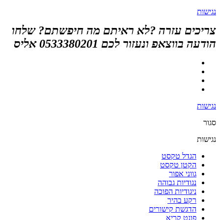
נגישות
צריכים עזרה ?לא ראיתם מה חיפשתם? שלחו
הודעה בווצאפ ונעזור לכם 0533380201 אליס
נגישות
סגור
נגישות
הגדל טקסט
הקטן טקסט
גווני אפור
נגודיות גבוהה
ניגודיות הפוכה
רקע בהיר
הדגשת קישורים
פונט קריא