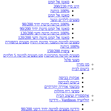
סאטן אל קמט
קינג סייז 200/220
100% כותנה
סאטן אל קמט
מצעים לילדים ונוער
100% כותנה מיטת יחיד 90/200
סאטן אל קמט מיטת יחיד 90/200
100% כותנה מיטה וחצי 120/200
סאטן אל קמט מיטה וחצי 120/200
מצעים למיטת מעבר ומיטת תינוק
מצעים בתפזורת
100% כותנה
ציפות 150/200
מצעים למיטה מתכווננת
סט מצעים למיטה 5 חלקים
מצעי פלנל
מגן מזרון
בישום לבית
אבקות כביסה
בישום לכביסה
מבשמי אווירה יוקרתיים
מפיצי ריח מקלות
אקססוריז ועיצוב הבית
קולקציה Vardinon - ורדינון
ורדינון מצעים למיטה יחיד דיסני 90/200