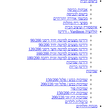
בישום לבית
אבקות כביסה
בישום לכביסה
מבשמי אווירה יוקרתיים
מפיצי ריח מקלות
אקססוריז ועיצוב הבית
קולקציה Vardinon - ורדינון
ורדינון מצעים למיטה יחיד דיסני 90/200
ורדינון מצעים למיטה יחיד 90/200
ורדינון מצעים למיטה וחצי דיסני 120/200
ורדינון מצעים למיטה זוגית 160/200
ורדינון מצעים למיטה זוגית רחבה 180/200
ורדינון שמיכות
ורדינון כריות
שמיכות
שמיכות כבש / פלנל 150/200
שמיכות כבש / פלנל זוגי 200/220
שמיכות פוך
שמיכות קיץ 150/200
שמיכות קיץ זוגי 200/220
כרבולית לילדים
מגבות וחלוקים