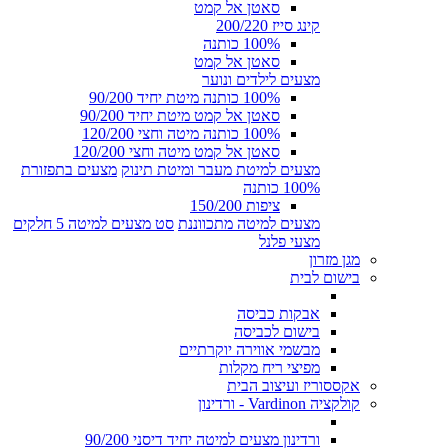
סאטן אל קמט
קינג סייז 200/220
100% כותנה
סאטן אל קמט
מצעים לילדים ונוער
100% כותנה מיטת יחיד 90/200
סאטן אל קמט מיטת יחיד 90/200
100% כותנה מיטה וחצי 120/200
סאטן אל קמט מיטה וחצי 120/200
מצעים למיטת מעבר ומיטת תינוק
מצעים בתפזורת
100% כותנה
ציפות 150/200
מצעים למיטה מתכווננת
סט מצעים למיטה 5 חלקים
מצעי פלנל
מגן מזרון
בישום לבית
אבקות כביסה
בישום לכביסה
מבשמי אווירה יוקרתיים
מפיצי ריח מקלות
אקססוריז ועיצוב הבית
קולקציה Vardinon - ורדינון
ורדינון מצעים למיטה יחיד דיסני 90/200