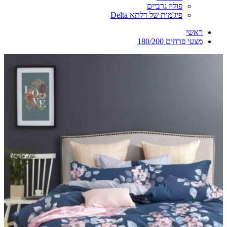
פוליז גרביים
פיג'מות של דלתא Delta
ראשי
מצעי פרחים 180/200