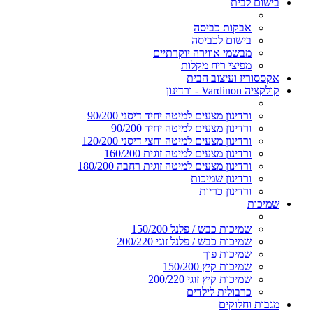
בישום לבית
אבקות כביסה
בישום לכביסה
מבשמי אווירה יוקרתיים
מפיצי ריח מקלות
אקססוריז ועיצוב הבית
קולקציה Vardinon - ורדינון
ורדינון מצעים למיטה יחיד דיסני 90/200
ורדינון מצעים למיטה יחיד 90/200
ורדינון מצעים למיטה וחצי דיסני 120/200
ורדינון מצעים למיטה זוגית 160/200
ורדינון מצעים למיטה זוגית רחבה 180/200
ורדינון שמיכות
ורדינון כריות
שמיכות
שמיכות כבש / פלנל 150/200
שמיכות כבש / פלנל זוגי 200/220
שמיכות פוך
שמיכות קיץ 150/200
שמיכות קיץ זוגי 200/220
כרבולית לילדים
מגבות וחלוקים