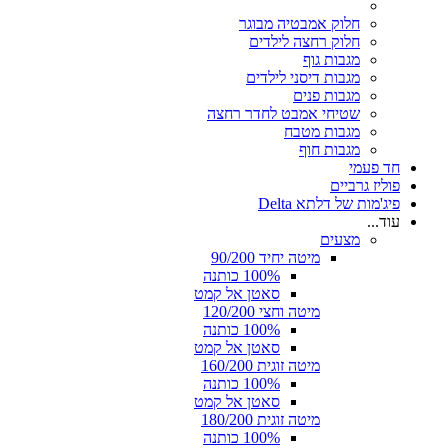
חלוק אמבטיה מבוגר
חלוק רחצה לילדים
מגבות גוף
מגבות דיסני לילדים
מגבות פנים
שטיחי אמבט לחדר רחצה
מגבות מטבח
מגבות חוף
חד פעמי
פוליז גרביים
פיג'מות של דלתא Delta
עוד...
מצעים
מיטה יחיד 90/200
100% כותנה
סאטן אל קמט
מיטה וחצי 120/200
100% כותנה
סאטן אל קמט
מיטה זוגית 160/200
100% כותנה
סאטן אל קמט
מיטה זוגית 180/200
100% כותנה