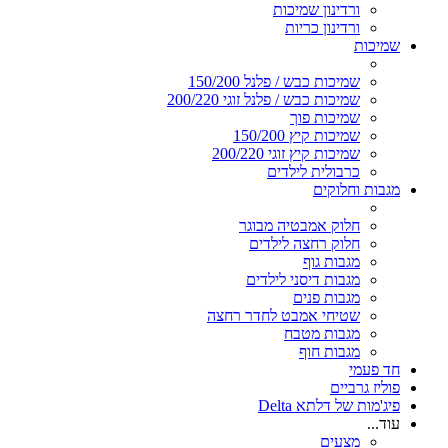
ורדינון שמיכות
ורדינון כריות
שמיכות
שמיכות כבש / פלנל 150/200
שמיכות כבש / פלנל זוגי 200/220
שמיכות פוך
שמיכות קיץ 150/200
שמיכות קיץ זוגי 200/220
כרבולית לילדים
מגבות וחלוקים
חלוק אמבטיה מבוגר
חלוק רחצה לילדים
מגבות גוף
מגבות דיסני לילדים
מגבות פנים
שטיחי אמבט לחדר רחצה
מגבות מטבח
מגבות חוף
חד פעמי
פוליז גרביים
פיג'מות של דלתא Delta
עוד...
מצעים