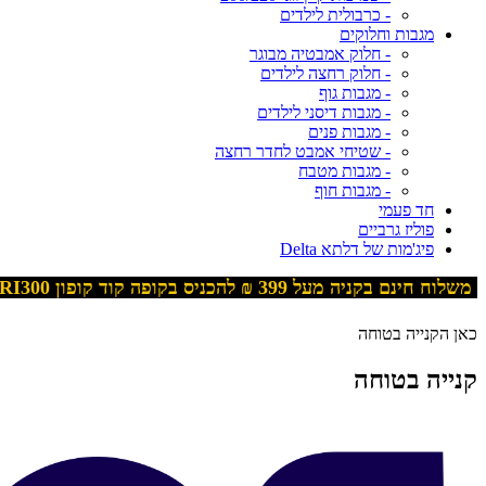
- כרבולית לילדים
מגבות וחלוקים
- חלוק אמבטיה מבוגר
- חלוק רחצה לילדים
- מגבות גוף
- מגבות דיסני לילדים
- מגבות פנים
- שטיחי אמבט לחדר רחצה
- מגבות מטבח
- מגבות חוף
חד פעמי
פוליז גרביים
פיג'מות של דלתא Delta
משלוח חינם בקניה מעל 399
₪ להכניס בקופה קוד קופון
RI300
כאן הקנייה בטוחה
קנייה בטוחה