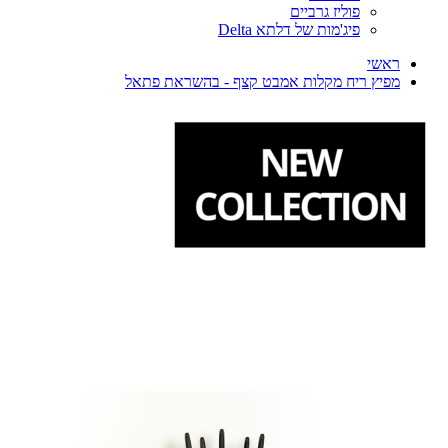
פוליז גרביים
פיג'מות של דלתא Delta
ראשי
מפיץ ריח מקלות אמבט קצף - בהשראת פתאל