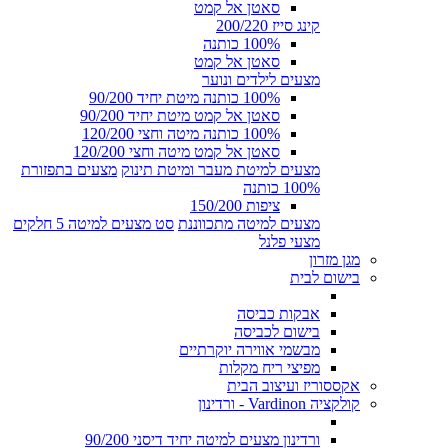
סאטן אל קמט
קינג סייז 200/220
100% כותנה
סאטן אל קמט
מצעים לילדים ונוער
100% כותנה מיטת יחיד 90/200
סאטן אל קמט מיטת יחיד 90/200
100% כותנה מיטה וחצי 120/200
סאטן אל קמט מיטה וחצי 120/200
מצעים למיטת מעבר ומיטת תינוק
מצעים בתפזורת
100% כותנה
ציפות 150/200
מצעים למיטה מתכווננת
סט מצעים למיטה 5 חלקים
מצעי פלנל
מגן מזרון
בישום לבית
אבקות כביסה
בישום לכביסה
מבשמי אווירה יוקרתיים
מפיצי ריח מקלות
אקססוריז ועיצוב הבית
קולקציה Vardinon - ורדינון
ורדינון מצעים למיטה יחיד דיסני 90/200