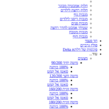
חלוק אמבטיה מבוגר
חלוק רחצה לילדים
מגבות גוף
מגבות דיסני לילדים
מגבות פנים
שטיחי אמבט לחדר רחצה
מגבות מטבח
מגבות חוף
חד פעמי
פוליז גרביים
פיג'מות של דלתא Delta
עוד...
מצעים
מיטה יחיד 90/200
100% כותנה
סאטן אל קמט
מיטה וחצי 120/200
100% כותנה
סאטן אל קמט
מיטה זוגית 160/200
100% כותנה
סאטן אל קמט
מיטה זוגית 180/200
100% כותנה