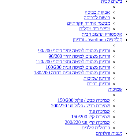
בישום לבית
אבקות כביסה
בישום לכביסה
מבשמי אווירה יוקרתיים
מפיצי ריח מקלות
אקססוריז ועיצוב הבית
קולקציה Vardinon - ורדינון
ורדינון מצעים למיטה יחיד דיסני 90/200
ורדינון מצעים למיטה יחיד 90/200
ורדינון מצעים למיטה וחצי דיסני 120/200
ורדינון מצעים למיטה זוגית 160/200
ורדינון מצעים למיטה זוגית רחבה 180/200
ורדינון שמיכות
ורדינון כריות
שמיכות
שמיכות כבש / פלנל 150/200
שמיכות כבש / פלנל זוגי 200/220
שמיכות פוך
שמיכות קיץ 150/200
שמיכות קיץ זוגי 200/220
כרבולית לילדים
מגבות וחלוקים