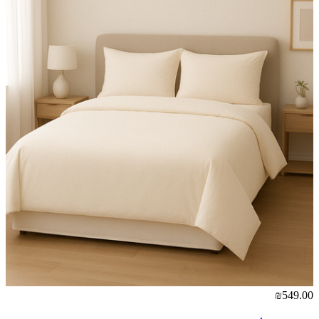
₪549.00