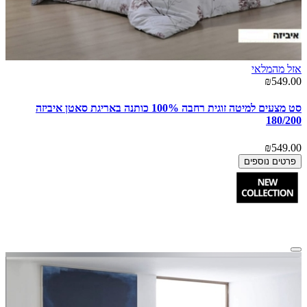
אזל מהמלאי
₪549.00
סט מצעים למיטה זוגית רחבה 100% כותנה באריגת סאטן איביזה
180/200
₪549.00
פרטים נוספים