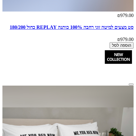
₪979.00
סט מצעים למיטה זוגי רחבה 100% כותנה REPLAY כחול 180/200
₪979.00
הוספה לסל