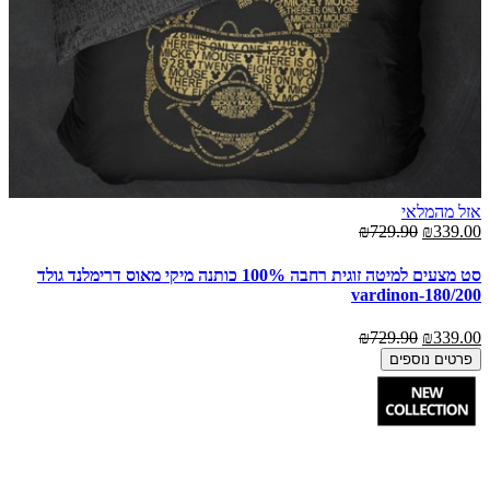
אזל מהמלאי
₪729.90
₪339.00
סט מצעים למיטה זוגית רחבה 100% כותנה מיקי מאוס דרימלנד גולד
180/200-vardinon
₪729.90
₪339.00
פרטים נוספים