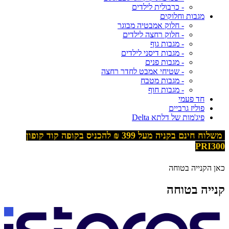
- כרבולית לילדים
מגבות וחלוקים
- חלוק אמבטיה מבוגר
- חלוק רחצה לילדים
- מגבות גוף
- מגבות דיסני לילדים
- מגבות פנים
- שטיחי אמבט לחדר רחצה
- מגבות מטבח
- מגבות חוף
חד פעמי
פוליז גרביים
פיג'מות של דלתא Delta
משלוח חינם בקניה מעל 399
₪ להכניס בקופה קוד קופון
PRI300
כאן הקנייה בטוחה
קנייה בטוחה