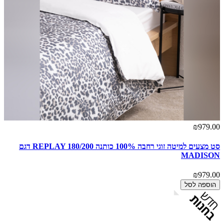
₪979.00
סט מצעים למיטה זוגי רחבה 100% כותנה REPLAY 180/200 דגם
MADISON
₪979.00
הוספה לסל