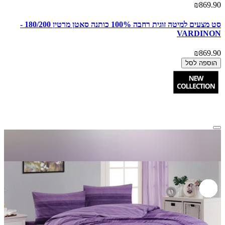
₪869.90
סט מצעים למיטה זוגית רחבה 100% כותנה סאטן מרטין 180/200 -
VARDINON
₪869.90
הוספה לסל