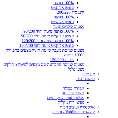
100% כותנה
סאטן אל קמט
קינג סייז 200/220
100% כותנה
סאטן אל קמט
מצעים לילדים ונוער
100% כותנה מיטת יחיד 90/200
סאטן אל קמט מיטת יחיד 90/200
100% כותנה מיטה וחצי 120/200
סאטן אל קמט מיטה וחצי 120/200
מצעים למיטת מעבר ומיטת תינוק
מצעים בתפזורת
100% כותנה
ציפות 150/200
מצעים למיטה מתכווננת
סט מצעים למיטה 5 חלקים
מצעי פלנל
מגן מזרון
בישום לבית
אבקות כביסה
בישום לכביסה
מבשמי אווירה יוקרתיים
מפיצי ריח מקלות
אקססוריז ועיצוב הבית
קולקציה Vardinon - ורדינון