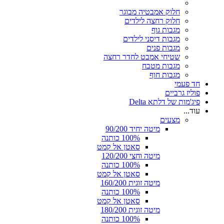
חלוק אמבטיה מבוגר
חלוק רחצה לילדים
מגבות גוף
מגבות דיסני לילדים
מגבות פנים
שטיחי אמבט לחדר רחצה
מגבות מטבח
מגבות חוף
חד פעמי
פוליז גרביים
פיג'מות של דלתא Delta
עוד...
מצעים
מיטה יחיד 90/200
100% כותנה
סאטן אל קמט
מיטה וחצי 120/200
100% כותנה
סאטן אל קמט
מיטה זוגית 160/200
100% כותנה
סאטן אל קמט
מיטה זוגית 180/200
100% כותנה