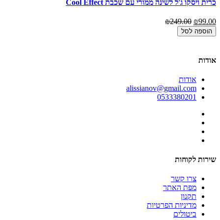
כרית ויסקו ג'ל לשינה ממורי עם שכבת Cool Effect
סט 
₪249.00
₪99.00
00
הוספה לסל
אודות
אודות
alissianov@gmail.com
0533380201
שירות לקוחות
צרו קשר
מפת האתר
תקנון
מדיניות הפרטיות
ביטולים