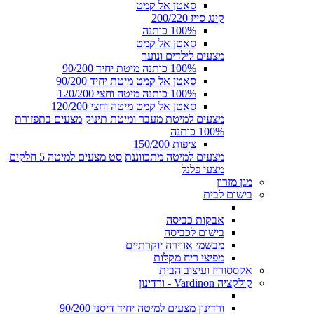
סאטן אל קמט
קינג סייז 200/220
100% כותנה
סאטן אל קמט
מצעים לילדים ונוער
100% כותנה מיטת יחיד 90/200
סאטן אל קמט מיטת יחיד 90/200
100% כותנה מיטה וחצי 120/200
סאטן אל קמט מיטה וחצי 120/200
מצעים למיטת מעבר ומיטת תינוק
מצעים בתפזורת
100% כותנה
ציפות 150/200
מצעים למיטה מתכווננת
סט מצעים למיטה 5 חלקים
מצעי פלנל
מגן מזרון
בישום לבית
אבקות כביסה
בישום לכביסה
מבשמי אווירה יוקרתיים
מפיצי ריח מקלות
אקססוריז ועיצוב הבית
קולקציה Vardinon - ורדינון
ורדינון מצעים למיטה יחיד דיסני 90/200