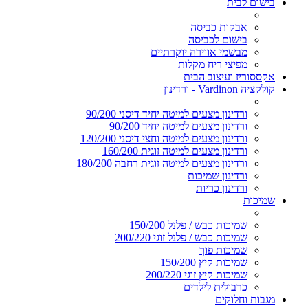
בישום לבית
אבקות כביסה
בישום לכביסה
מבשמי אווירה יוקרתיים
מפיצי ריח מקלות
אקססוריז ועיצוב הבית
קולקציה Vardinon - ורדינון
ורדינון מצעים למיטה יחיד דיסני 90/200
ורדינון מצעים למיטה יחיד 90/200
ורדינון מצעים למיטה וחצי דיסני 120/200
ורדינון מצעים למיטה זוגית 160/200
ורדינון מצעים למיטה זוגית רחבה 180/200
ורדינון שמיכות
ורדינון כריות
שמיכות
שמיכות כבש / פלנל 150/200
שמיכות כבש / פלנל זוגי 200/220
שמיכות פוך
שמיכות קיץ 150/200
שמיכות קיץ זוגי 200/220
כרבולית לילדים
מגבות וחלוקים