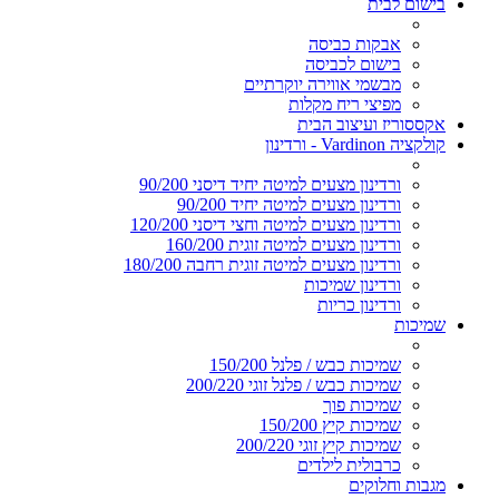
בישום לבית
אבקות כביסה
בישום לכביסה
מבשמי אווירה יוקרתיים
מפיצי ריח מקלות
אקססוריז ועיצוב הבית
קולקציה Vardinon - ורדינון
ורדינון מצעים למיטה יחיד דיסני 90/200
ורדינון מצעים למיטה יחיד 90/200
ורדינון מצעים למיטה וחצי דיסני 120/200
ורדינון מצעים למיטה זוגית 160/200
ורדינון מצעים למיטה זוגית רחבה 180/200
ורדינון שמיכות
ורדינון כריות
שמיכות
שמיכות כבש / פלנל 150/200
שמיכות כבש / פלנל זוגי 200/220
שמיכות פוך
שמיכות קיץ 150/200
שמיכות קיץ זוגי 200/220
כרבולית לילדים
מגבות וחלוקים