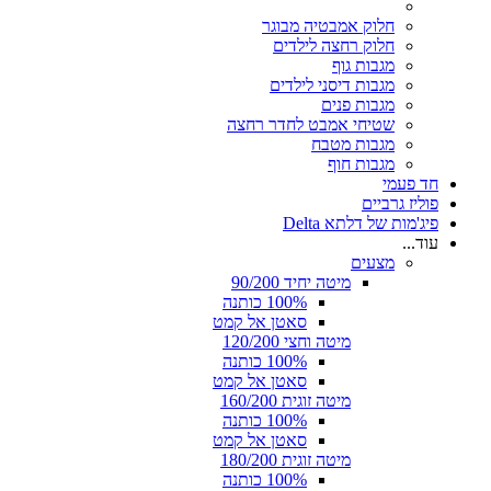
חלוק אמבטיה מבוגר
חלוק רחצה לילדים
מגבות גוף
מגבות דיסני לילדים
מגבות פנים
שטיחי אמבט לחדר רחצה
מגבות מטבח
מגבות חוף
חד פעמי
פוליז גרביים
פיג'מות של דלתא Delta
עוד...
מצעים
מיטה יחיד 90/200
100% כותנה
סאטן אל קמט
מיטה וחצי 120/200
100% כותנה
סאטן אל קמט
מיטה זוגית 160/200
100% כותנה
סאטן אל קמט
מיטה זוגית 180/200
100% כותנה