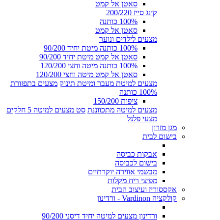
סאטן אל קמט
קינג סייז 200/220
100% כותנה
סאטן אל קמט
מצעים לילדים ונוער
100% כותנה מיטת יחיד 90/200
סאטן אל קמט מיטת יחיד 90/200
100% כותנה מיטה וחצי 120/200
סאטן אל קמט מיטה וחצי 120/200
מצעים למיטת מעבר ומיטת תינוק
מצעים בתפזורת
100% כותנה
ציפות 150/200
מצעים למיטה מתכווננת
סט מצעים למיטה 5 חלקים
מצעי פלנל
מגן מזרון
בישום לבית
אבקות כביסה
בישום לכביסה
מבשמי אווירה יוקרתיים
מפיצי ריח מקלות
אקססוריז ועיצוב הבית
קולקציה Vardinon - ורדינון
ורדינון מצעים למיטה יחיד דיסני 90/200