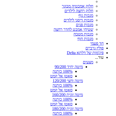
חלוק אמבטיה מבוגר
חלוק רחצה לילדים
מגבות גוף
מגבות דיסני לילדים
מגבות פנים
שטיחי אמבט לחדר רחצה
מגבות מטבח
מגבות חוף
חד פעמי
פוליז גרביים
פיג'מות של דלתא Delta
עוד...
מצעים
מיטה יחיד 90/200
100% כותנה
סאטן אל קמט
מיטה וחצי 120/200
100% כותנה
סאטן אל קמט
מיטה זוגית 160/200
100% כותנה
סאטן אל קמט
מיטה זוגית 180/200
100% כותנה