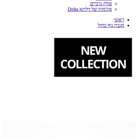
פוליז גרביים
פיג'מות של דלתא Delta
ראשי
מגבת גוף כחול