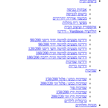
בישום לבית
אבקות כביסה
בישום לכביסה
מבשמי אווירה יוקרתיים
מפיצי ריח מקלות
אקססוריז ועיצוב הבית
קולקציה Vardinon - ורדינון
ורדינון מצעים למיטה יחיד דיסני 90/200
ורדינון מצעים למיטה יחיד 90/200
ורדינון מצעים למיטה וחצי דיסני 120/200
ורדינון מצעים למיטה זוגית 160/200
ורדינון מצעים למיטה זוגית רחבה 180/200
ורדינון שמיכות
ורדינון כריות
שמיכות
שמיכות כבש / פלנל 150/200
שמיכות כבש / פלנל זוגי 200/220
שמיכות פוך
שמיכות קיץ 150/200
שמיכות קיץ זוגי 200/220
כרבולית לילדים
מגבות וחלוקים