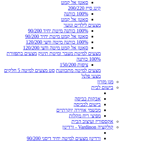
סאטן אל קמט
קינג סייז 200/220
100% כותנה
סאטן אל קמט
מצעים לילדים ונוער
100% כותנה מיטת יחיד 90/200
סאטן אל קמט מיטת יחיד 90/200
100% כותנה מיטה וחצי 120/200
סאטן אל קמט מיטה וחצי 120/200
מצעים למיטת מעבר ומיטת תינוק
מצעים בתפזורת
100% כותנה
ציפות 150/200
מצעים למיטה מתכווננת
סט מצעים למיטה 5 חלקים
מצעי פלנל
מגן מזרון
בישום לבית
אבקות כביסה
בישום לכביסה
מבשמי אווירה יוקרתיים
מפיצי ריח מקלות
אקססוריז ועיצוב הבית
קולקציה Vardinon - ורדינון
ורדינון מצעים למיטה יחיד דיסני 90/200