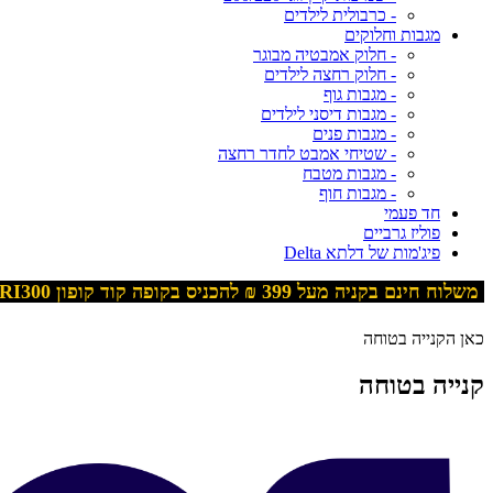
- כרבולית לילדים
מגבות וחלוקים
- חלוק אמבטיה מבוגר
- חלוק רחצה לילדים
- מגבות גוף
- מגבות דיסני לילדים
- מגבות פנים
- שטיחי אמבט לחדר רחצה
- מגבות מטבח
- מגבות חוף
חד פעמי
פוליז גרביים
פיג'מות של דלתא Delta
משלוח חינם בקניה מעל 399
₪ להכניס בקופה קוד קופון
RI300
כאן הקנייה בטוחה
קנייה בטוחה