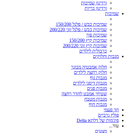
ורדינון שמיכות
ורדינון כריות
שמיכות
שמיכות כבש / פלנל 150/200
שמיכות כבש / פלנל זוגי 200/220
שמיכות פוך
שמיכות קיץ 150/200
שמיכות קיץ זוגי 200/220
כרבולית לילדים
מגבות וחלוקים
חלוק אמבטיה מבוגר
חלוק רחצה לילדים
מגבות גוף
מגבות דיסני לילדים
מגבות פנים
שטיחי אמבט לחדר רחצה
מגבות מטבח
מגבות חוף
חד פעמי
פוליז גרביים
פיג'מות של דלתא Delta
עוד...
מצעים