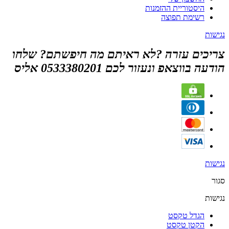
היסטוריית ההזמנות
רשימת תפוצה
נגישות
צריכים עזרה ?לא ראיתם מה חיפשתם? שלחו
הודעה בווצאפ ונעזור לכם 0533380201 אליס
נגישות
סגור
נגישות
הגדל טקסט
הקטן טקסט