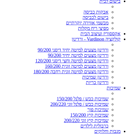
בישום לבית
אבקות כביסה
בישום לכביסה
מבשמי אווירה יוקרתיים
מפיצי ריח מקלות
אקססוריז ועיצוב הבית
קולקציה Vardinon - ורדינון
ורדינון מצעים למיטה יחיד דיסני 90/200
ורדינון מצעים למיטה יחיד 90/200
ורדינון מצעים למיטה וחצי דיסני 120/200
ורדינון מצעים למיטה זוגית 160/200
ורדינון מצעים למיטה זוגית רחבה 180/200
ורדינון שמיכות
ורדינון כריות
שמיכות
שמיכות כבש / פלנל 150/200
שמיכות כבש / פלנל זוגי 200/220
שמיכות פוך
שמיכות קיץ 150/200
שמיכות קיץ זוגי 200/220
כרבולית לילדים
מגבות וחלוקים