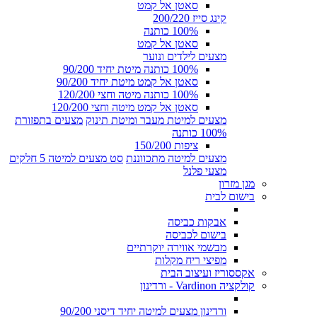
סאטן אל קמט
קינג סייז 200/220
100% כותנה
סאטן אל קמט
מצעים לילדים ונוער
100% כותנה מיטת יחיד 90/200
סאטן אל קמט מיטת יחיד 90/200
100% כותנה מיטה וחצי 120/200
סאטן אל קמט מיטה וחצי 120/200
מצעים למיטת מעבר ומיטת תינוק
מצעים בתפזורת
100% כותנה
ציפות 150/200
מצעים למיטה מתכווננת
סט מצעים למיטה 5 חלקים
מצעי פלנל
מגן מזרון
בישום לבית
אבקות כביסה
בישום לכביסה
מבשמי אווירה יוקרתיים
מפיצי ריח מקלות
אקססוריז ועיצוב הבית
קולקציה Vardinon - ורדינון
ורדינון מצעים למיטה יחיד דיסני 90/200