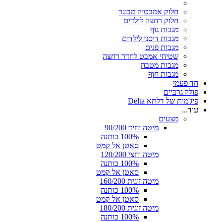
חלוק אמבטיה מבוגר
חלוק רחצה לילדים
מגבות גוף
מגבות דיסני לילדים
מגבות פנים
שטיחי אמבט לחדר רחצה
מגבות מטבח
מגבות חוף
חד פעמי
פוליז גרביים
פיג'מות של דלתא Delta
עוד...
מצעים
מיטה יחיד 90/200
100% כותנה
סאטן אל קמט
מיטה וחצי 120/200
100% כותנה
סאטן אל קמט
מיטה זוגית 160/200
100% כותנה
סאטן אל קמט
מיטה זוגית 180/200
100% כותנה