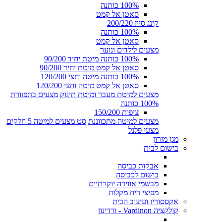
100% כותנה
סאטן אל קמט
קינג סייז 200/220
100% כותנה
סאטן אל קמט
מצעים לילדים ונוער
100% כותנה מיטת יחיד 90/200
סאטן אל קמט מיטת יחיד 90/200
100% כותנה מיטה וחצי 120/200
סאטן אל קמט מיטה וחצי 120/200
מצעים למיטת מעבר ומיטת תינוק
מצעים בתפזורת
100% כותנה
ציפות 150/200
מצעים למיטה מתכווננת
סט מצעים למיטה 5 חלקים
מצעי פלנל
מגן מזרון
בישום לבית
אבקות כביסה
בישום לכביסה
מבשמי אווירה יוקרתיים
מפיצי ריח מקלות
אקססוריז ועיצוב הבית
קולקציה Vardinon - ורדינון