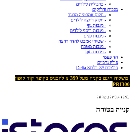
- כרבולית לילדים
מגבות וחלוקים
- חלוק אמבטיה מבוגר
- חלוק רחצה לילדים
- מגבות גוף
- מגבות דיסני לילדים
- מגבות פנים
- שטיחי אמבט לחדר רחצה
- מגבות מטבח
- מגבות חוף
חד פעמי
פוליז גרביים
פיג'מות של דלתא Delta
משלוח חינם בקניה מעל 399
₪ להכניס בקופה קוד קופון
PRI300
כאן הקנייה בטוחה
קנייה בטוחה