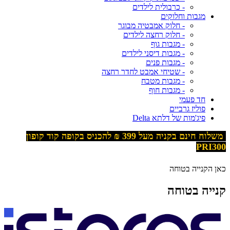
- כרבולית לילדים
מגבות וחלוקים
- חלוק אמבטיה מבוגר
- חלוק רחצה לילדים
- מגבות גוף
- מגבות דיסני לילדים
- מגבות פנים
- שטיחי אמבט לחדר רחצה
- מגבות מטבח
- מגבות חוף
חד פעמי
פוליז גרביים
פיג'מות של דלתא Delta
משלוח חינם בקניה מעל 399
₪ להכניס בקופה קוד קופון
PRI300
כאן הקנייה בטוחה
קנייה בטוחה