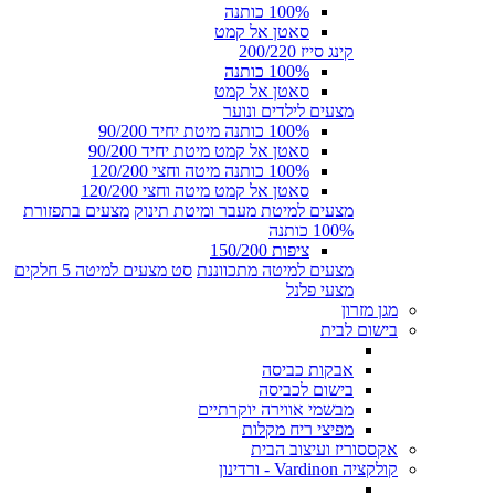
100% כותנה
סאטן אל קמט
קינג סייז 200/220
100% כותנה
סאטן אל קמט
מצעים לילדים ונוער
100% כותנה מיטת יחיד 90/200
סאטן אל קמט מיטת יחיד 90/200
100% כותנה מיטה וחצי 120/200
סאטן אל קמט מיטה וחצי 120/200
מצעים למיטת מעבר ומיטת תינוק
מצעים בתפזורת
100% כותנה
ציפות 150/200
מצעים למיטה מתכווננת
סט מצעים למיטה 5 חלקים
מצעי פלנל
מגן מזרון
בישום לבית
אבקות כביסה
בישום לכביסה
מבשמי אווירה יוקרתיים
מפיצי ריח מקלות
אקססוריז ועיצוב הבית
קולקציה Vardinon - ורדינון