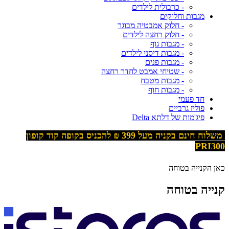
- כרבולית לילדים
מגבות וחלוקים
- חלוק אמבטיה מבוגר
- חלוק רחצה לילדים
- מגבות גוף
- מגבות דיסני לילדים
- מגבות פנים
- שטיחי אמבט לחדר רחצה
- מגבות מטבח
- מגבות חוף
חד פעמי
פוליז גרביים
פיג'מות של דלתא Delta
משלוח חינם בקניה מעל 399
₪ להכניס בקופה קוד קופון
PRI300
כאן הקנייה בטוחה
קנייה בטוחה