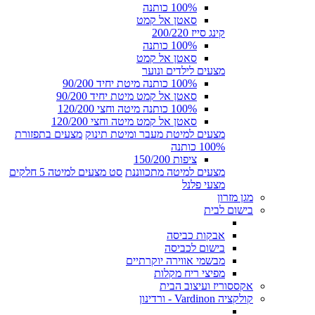
100% כותנה
סאטן אל קמט
קינג סייז 200/220
100% כותנה
סאטן אל קמט
מצעים לילדים ונוער
100% כותנה מיטת יחיד 90/200
סאטן אל קמט מיטת יחיד 90/200
100% כותנה מיטה וחצי 120/200
סאטן אל קמט מיטה וחצי 120/200
מצעים למיטת מעבר ומיטת תינוק
מצעים בתפזורת
100% כותנה
ציפות 150/200
מצעים למיטה מתכווננת
סט מצעים למיטה 5 חלקים
מצעי פלנל
מגן מזרון
בישום לבית
אבקות כביסה
בישום לכביסה
מבשמי אווירה יוקרתיים
מפיצי ריח מקלות
אקססוריז ועיצוב הבית
קולקציה Vardinon - ורדינון