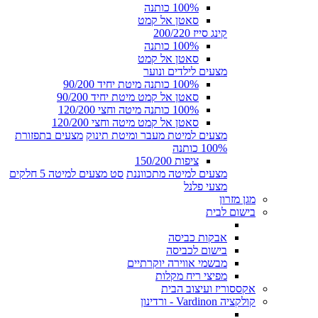
100% כותנה
סאטן אל קמט
קינג סייז 200/220
100% כותנה
סאטן אל קמט
מצעים לילדים ונוער
100% כותנה מיטת יחיד 90/200
סאטן אל קמט מיטת יחיד 90/200
100% כותנה מיטה וחצי 120/200
סאטן אל קמט מיטה וחצי 120/200
מצעים למיטת מעבר ומיטת תינוק
מצעים בתפזורת
100% כותנה
ציפות 150/200
מצעים למיטה מתכווננת
סט מצעים למיטה 5 חלקים
מצעי פלנל
מגן מזרון
בישום לבית
אבקות כביסה
בישום לכביסה
מבשמי אווירה יוקרתיים
מפיצי ריח מקלות
אקססוריז ועיצוב הבית
קולקציה Vardinon - ורדינון