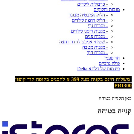
- כרבולית לילדים
מגבות וחלוקים
- חלוק אמבטיה מבוגר
- חלוק רחצה לילדים
- מגבות גוף
- מגבות דיסני לילדים
- מגבות פנים
- שטיחי אמבט לחדר רחצה
- מגבות מטבח
- מגבות חוף
חד פעמי
פוליז גרביים
פיג'מות של דלתא Delta
משלוח חינם בקניה מעל 399
₪ להכניס בקופה קוד קופון
PRI300
כאן הקנייה בטוחה
קנייה בטוחה