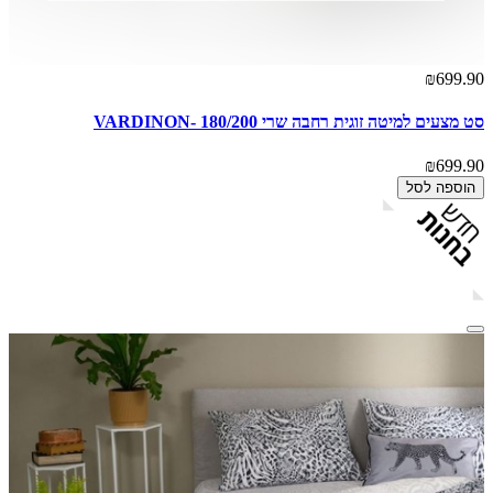
₪699.90
סט מצעים למיטה זוגית רחבה שרי 180/200 -VARDINON
₪699.90
הוספה לסל