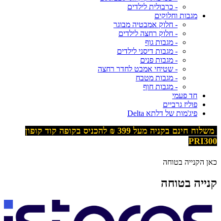
- כרבולית לילדים
מגבות וחלוקים
- חלוק אמבטיה מבוגר
- חלוק רחצה לילדים
- מגבות גוף
- מגבות דיסני לילדים
- מגבות פנים
- שטיחי אמבט לחדר רחצה
- מגבות מטבח
- מגבות חוף
חד פעמי
פוליז גרביים
פיג'מות של דלתא Delta
משלוח חינם בקניה מעל 399
₪ להכניס בקופה קוד קופון
PRI300
כאן הקנייה בטוחה
קנייה בטוחה