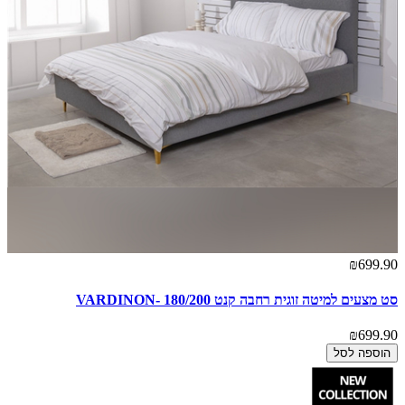
₪699.90
סט מצעים למיטה זוגית רחבה קנט 180/200 -VARDINON
₪699.90
הוספה לסל