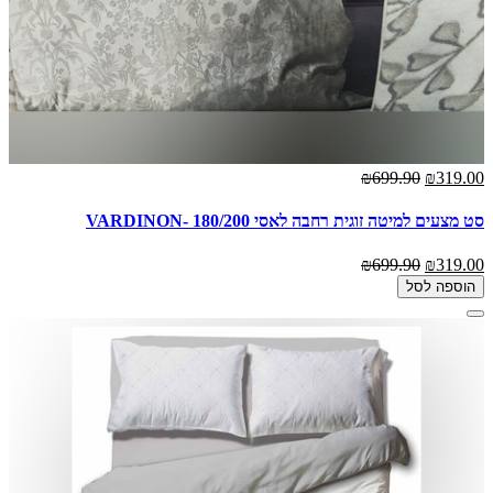
₪699.90
₪319.00
סט מצעים למיטה זוגית רחבה לאסי 180/200 -VARDINON
₪699.90
₪319.00
הוספה לסל