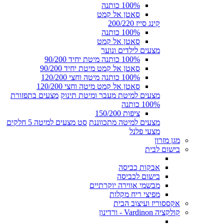
100% כותנה
סאטן אל קמט
קינג סייז 200/220
100% כותנה
סאטן אל קמט
מצעים לילדים ונוער
100% כותנה מיטת יחיד 90/200
סאטן אל קמט מיטת יחיד 90/200
100% כותנה מיטה וחצי 120/200
סאטן אל קמט מיטה וחצי 120/200
מצעים למיטת מעבר ומיטת תינוק
מצעים בתפזורת
100% כותנה
ציפות 150/200
מצעים למיטה מתכווננת
סט מצעים למיטה 5 חלקים
מצעי פלנל
מגן מזרון
בישום לבית
אבקות כביסה
בישום לכביסה
מבשמי אווירה יוקרתיים
מפיצי ריח מקלות
אקססוריז ועיצוב הבית
קולקציה Vardinon - ורדינון