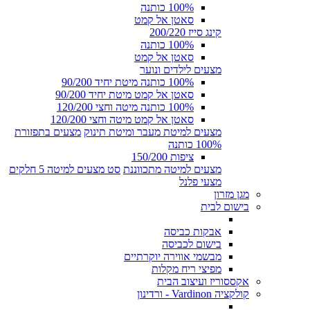
100% כותנה
סאטן אל קמט
קינג סייז 200/220
100% כותנה
סאטן אל קמט
מצעים לילדים ונוער
100% כותנה מיטת יחיד 90/200
סאטן אל קמט מיטת יחיד 90/200
100% כותנה מיטה וחצי 120/200
סאטן אל קמט מיטה וחצי 120/200
מצעים למיטת מעבר ומיטת תינוק
מצעים בתפזורת
100% כותנה
ציפות 150/200
מצעים למיטה מתכווננת
סט מצעים למיטה 5 חלקים
מצעי פלנל
מגן מזרון
בישום לבית
אבקות כביסה
בישום לכביסה
מבשמי אווירה יוקרתיים
מפיצי ריח מקלות
אקססוריז ועיצוב הבית
קולקציה Vardinon - ורדינון