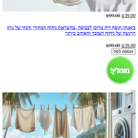
₪99.00
₪39.00
ביאנקו-תוסף ריח מרוכז לכביסה -בהשראת ניחוח המקורי והנקי של נותן
הרגשה של ניחוח הנמכר והאוהב ביותר
₪99.00
₪39.00
הוספה לסל