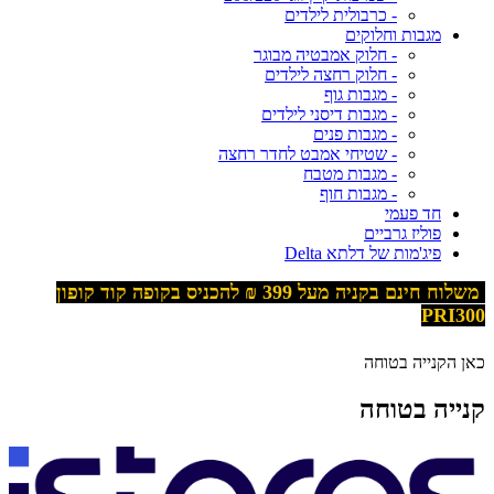
- כרבולית לילדים
מגבות וחלוקים
- חלוק אמבטיה מבוגר
- חלוק רחצה לילדים
- מגבות גוף
- מגבות דיסני לילדים
- מגבות פנים
- שטיחי אמבט לחדר רחצה
- מגבות מטבח
- מגבות חוף
חד פעמי
פוליז גרביים
פיג'מות של דלתא Delta
משלוח חינם בקניה מעל 399
₪ להכניס בקופה קוד קופון
PRI300
כאן הקנייה בטוחה
קנייה בטוחה