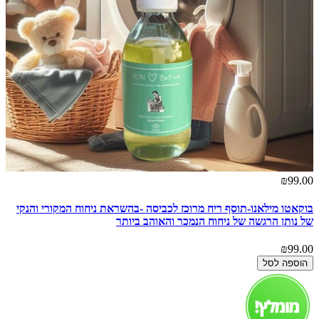
₪99.00
בוקאטו מילאנו-תוסף ריח מרוכז לכביסה -בהשראת ניחוח המקורי והנקי
של נותן הרגשה של ניחוח הנמכר והאוהב ביותר
₪99.00
הוספה לסל