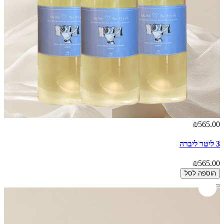
₪565.00
3 ליטר ליברה
₪565.00
הוספה לסל